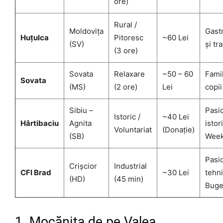
ore)
Rural /
Moldovița
Gast
Huțulca
Pitoresc
~60 Lei
(SV)
și tra
(3 ore)
Sovata
Relaxare
~50 – 60
Famil
Sovata
(MS)
(2 ore)
Lei
copii
Sibiu –
Pasi
Istoric /
~40 Lei
Hârtibaciu
Agnita
istori
Voluntariat
(Donație)
(SB)
Wee
Pasi
Crișcior
Industrial
CFI Brad
~30 Lei
tehni
(HD)
(45 min)
Buge
1. Mocănița de pe Valea