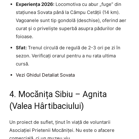
Experiența 2026:
Locomotiva cu abur „fuge” din
stațiunea Sovata până la Câmpu Cetății (14 km).
Vagoanele sunt tip gondolă (deschise), oferind aer
curat și o priveliște superbă asupra pădurilor de
foioase.
Sfat:
Trenul circulă de regulă de 2-3 ori pe zi în
sezon. Verificați orarul pentru a nu rata ultima
cursă.
Vezi Ghidul Detaliat Sovata
4. Mocănița Sibiu – Agnita
(Valea Hârtibaciului)
Un proiect de suflet, ținut în viață de voluntarii
Asociației Prietenii Mocăniței. Nu este o afacere
comercială, ci un muzeu viu.