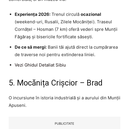
Experiența 2026:
Trenul circulă
ocazional
(weekend-uri, Rusalii, Zilele Mocăniței). Traseul
Cornățel – Hosman (7 km) oferă vederi spre Munții
Făgăraș și bisericile fortificate săsești.
De ce să mergi:
Banii tăi ajută direct la cumpărarea
de traverse noi pentru extinderea liniei.
Vezi Ghidul Detaliat Sibiu
5. Mocănița Crișcior – Brad
O incursiune în istoria industrială și a aurului din Munții
Apuseni.
PUBLICITATE