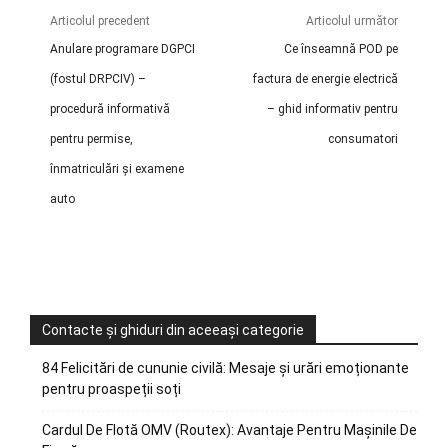
Articolul precedent
Articolul următor
Anulare programare DGPCI
Ce înseamnă POD pe
(fostul DRPCIV) –
factura de energie electrică
procedură informativă
– ghid informativ pentru
pentru permise,
consumatori
înmatriculări și examene
auto
Contacte și ghiduri din aceeași categorie
84 Felicitări de cununie civilă: Mesaje și urări emoționante
pentru proaspeții soți
Cardul De Flotă OMV (Routex): Avantaje Pentru Mașinile De