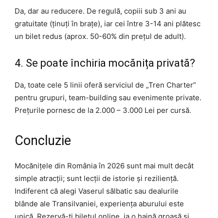
Da, dar au reducere. De regulă, copiii sub 3 ani au
gratuitate (ținuți în brațe), iar cei între 3-14 ani plătesc
un bilet redus (aprox. 50-60% din prețul de adult).
4. Se poate închiria mocănița privată?
Da, toate cele 5 linii oferă serviciul de „Tren Charter”
pentru grupuri, team-building sau evenimente private.
Prețurile pornesc de la 2.000 – 3.000 Lei per cursă.
Concluzie
Mocănițele din România în 2026 sunt mai mult decât
simple atracții; sunt lecții de istorie și reziliență.
Indiferent că alegi Vaserul sălbatic sau dealurile
blânde ale Transilvaniei, experiența aburului este
unică. Rezervă-ți biletul online, ia o haină groasă și