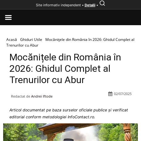
Site informativ independent •
Detalii
•
Acasă
Ghiduri Utile
Mocănițele din România în 2026: Ghidul Complet al
Trenurilor cu Abur
Mocănițele din România în
2026: Ghidul Complet al
Trenurilor cu Abur
02/07/2025
Redactat de
Andrei Iftode
Articol documentat pe baza surselor oficiale publice și verificat
editorial conform metodologiei InfoContact.ro.