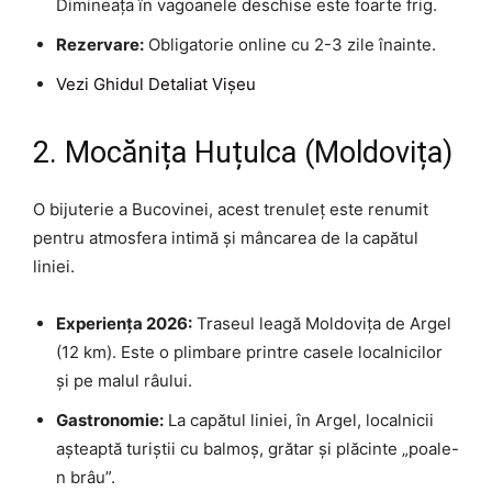
Dimineața în vagoanele deschise este foarte frig.
Rezervare:
Obligatorie online cu 2-3 zile înainte.
Vezi Ghidul Detaliat Vișeu
2. Mocănița Huțulca (Moldovița)
O bijuterie a Bucovinei, acest trenuleț este renumit
pentru atmosfera intimă și mâncarea de la capătul
liniei.
Experiența 2026:
Traseul leagă Moldovița de Argel
(12 km). Este o plimbare printre casele localnicilor
și pe malul râului.
Gastronomie:
La capătul liniei, în Argel, localnicii
așteaptă turiștii cu balmoș, grătar și plăcinte „poale-
n brâu”.