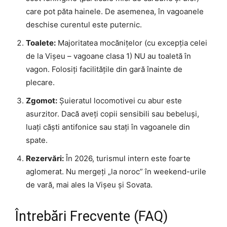
care pot păta hainele. De asemenea, în vagoanele
deschise curentul este puternic.
Toalete:
Majoritatea mocănițelor (cu excepția celei
de la Vișeu – vagoane clasa 1) NU au toaletă în
vagon. Folosiți facilitățile din gară înainte de
plecare.
Zgomot:
Șuieratul locomotivei cu abur este
asurzitor. Dacă aveți copii sensibili sau bebeluși,
luați căști antifonice sau stați în vagoanele din
spate.
Rezervări:
În 2026, turismul intern este foarte
aglomerat. Nu mergeți „la noroc” în weekend-urile
de vară, mai ales la Vișeu și Sovata.
Întrebări Frecvente (FAQ)