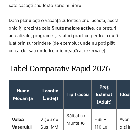
sate săsești sau foste zone miniere.
Dacă plănuiești o vacanță autentică anul acesta, acest
ghid îți prezintă cele
5 rute majore active
, cu prețuri
actualizate, programe și sfaturi practice pentru a nu fi
luat prin surprindere (de exemplu: unde nu poți plăti
cu cardul sau unde trebuie neapărat rezervare).
Tabel Comparativ Rapid 2026
Preț
Nume
Locație
Tip Traseu
Estimat
Idea
Mocăniță
(Județ)
(Adult)
Sălbatic /
Valea
Vișeu de
~95 –
Aven
Munte (6
Vaserului
Sus (MM)
110 Lei
o zi 