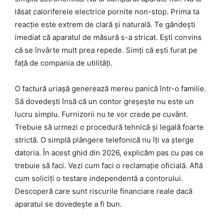
lăsat caloriferele electrice pornite non-stop. Prima ta
reacție este extrem de clară și naturală. Te gândești
imediat că aparatul de măsură s-a stricat. Ești convins
că se învârte mult prea repede. Simți că ești furat pe
față de compania de utilități.
O factură uriașă generează mereu panică într-o familie.
Să dovedești însă că un contor greșește nu este un
lucru simplu. Furnizorii nu te vor crede pe cuvânt.
Trebuie să urmezi o procedură tehnică și legală foarte
strictă. O simplă plângere telefonică nu îți va șterge
datoria. În acest ghid din 2026, explicăm pas cu pas ce
trebuie să faci. Vezi cum faci o reclamație oficială. Află
cum soliciți o testare independentă a contorului.
Descoperă care sunt riscurile financiare reale dacă
aparatul se dovedește a fi bun.