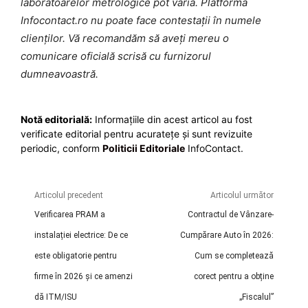
laboratoarelor metrologice pot varia. Platforma
Infocontact.ro nu poate face contestații în numele
clienților. Vă recomandăm să aveți mereu o
comunicare oficială scrisă cu furnizorul
dumneavoastră.
Notă editorială:
Informațiile din acest articol au fost
verificate editorial pentru acuratețe și sunt revizuite
periodic, conform
Politicii Editoriale
InfoContact.
Articolul precedent
Articolul următor
Verificarea PRAM a
Contractul de Vânzare-
instalației electrice: De ce
Cumpărare Auto în 2026:
este obligatorie pentru
Cum se completează
firme în 2026 și ce amenzi
corect pentru a obține
dă ITM/ISU
„Fiscalul”