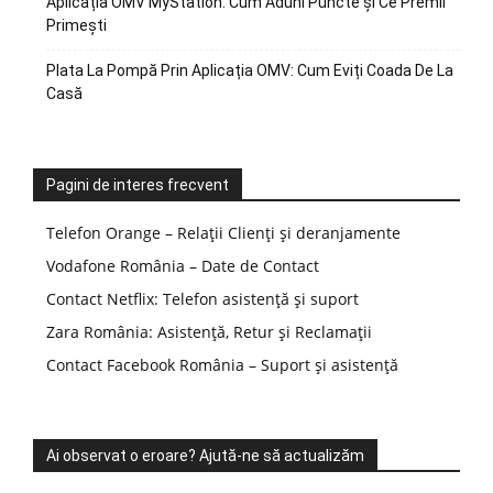
Aplicația OMV MyStation: Cum Aduni Puncte și Ce Premii
Primești
Plata La Pompă Prin Aplicația OMV: Cum Eviți Coada De La
Casă
Pagini de interes frecvent
Telefon Orange – Relații Clienți și deranjamente
Vodafone România – Date de Contact
Contact Netflix: Telefon asistență și suport
Zara România: Asistență, Retur și Reclamații
Contact Facebook România – Suport și asistență
Ai observat o eroare? Ajută-ne să actualizăm