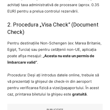
achitați taxa administrativă de procesare (aprox. 0.35
EUR) pentru a prelua controlul rezervării.
2. Procedura „Visa Check” (Document
Check)
Pentru destinațiile Non-Schengen (ex: Marea Britanie,
Egipt, Turcia) sau pentru cetățenii non-UE, aplicația
poate afișa mesajul:
„Acesta nu este un permis de
îmbarcare valid”
.
Procedura:
Deși ați introdus datele online, trebuie să
vă prezentați la ghișeul de check-in din aeroport
pentru verificarea fizică a vizei/pașaportului. În acest
caz, printarea biletului la ghișeu este
gratuită
.
PUBLICITATE