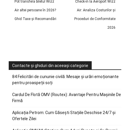
Pot transfera biletul Wizz
Check-in la Aeroport Wizz
Air altei persoane în 2026?
Air: Analiza Costurilor și
Ghid Taxe și Recomandări
Proceduri de Conformitate
2026
Contacte și ghiduri din aceeași categorie
84 Felicitări de cununie civilă: Mesaje și urări emoționante
pentru proaspeții soți
Cardul De Flotă OMV (Routex): Avantaje Pentru Mașinile De
Firmă
Aplicația Petrom: Cum Găsești Stațiile Deschise 24/7 și
Ofertele Zilei