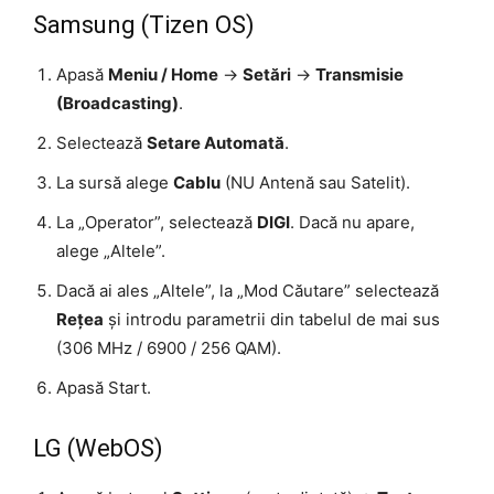
Samsung (Tizen OS)
Apasă
Meniu / Home
->
Setări
->
Transmisie
(Broadcasting)
.
Selectează
Setare Automată
.
La sursă alege
Cablu
(NU Antenă sau Satelit).
La „Operator”, selectează
DIGI
. Dacă nu apare,
alege „Altele”.
Dacă ai ales „Altele”, la „Mod Căutare” selectează
Rețea
și introdu parametrii din tabelul de mai sus
(306 MHz / 6900 / 256 QAM).
Apasă Start.
LG (WebOS)