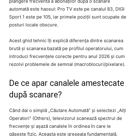
plângere frecventă a abonaților după o scanare
automată este haosul: Pro TV este pe canalul 83, DIGI
Sport 1 este pe 105, iar primele poziții sunt ocupate de
posturi locale obscure.
Acest ghid tehnic îți explică diferența dintre scanarea
brută și scanarea bazată pe profilul operatorului, cum
introduci frecvențele corecte pentru anul 2026 și cum
rezolvi problemele de semnal (macroblocuri/pixelare).
De ce apar canalele amestecate
după scanare?
Când dai o simplă „Căutare Automată” și selectezi „Alți
Operatori” (Others), televizorul scanează spectrul de
frecvențe și așază canalele în ordinea în care le
găsește fizic. Aceasta este greșeala fundamentală.