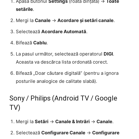
Apasă butonul
Settings
(roata dințată) ->
Toate
setările
.
Mergi la
Canale
->
Acordare și setări canale
.
Selectează
Acordare Automată
.
Bifează
Cablu
.
La pasul următor, selectează operatorul
DIGI
.
Aceasta va descărca lista ordonată corect.
Bifează „Doar căutare digitală” (pentru a ignora
posturile analogice de calitate slabă).
Sony / Philips (Android TV / Google
TV)
Mergi la
Setări
->
Canale & Intrări
->
Canale
.
Selectează
Configurare Canale
->
Configurare