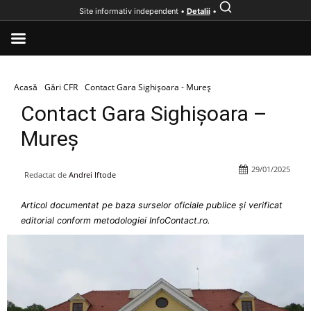
Site informativ independent •
Detalii
•
Acasă
Gări CFR
Contact Gara Sighișoara - Mureș
Contact Gara Sighișoara –
Mureș
29/01/2025
Redactat de
Andrei Iftode
Articol documentat pe baza surselor oficiale publice și verificat
editorial conform metodologiei InfoContact.ro.