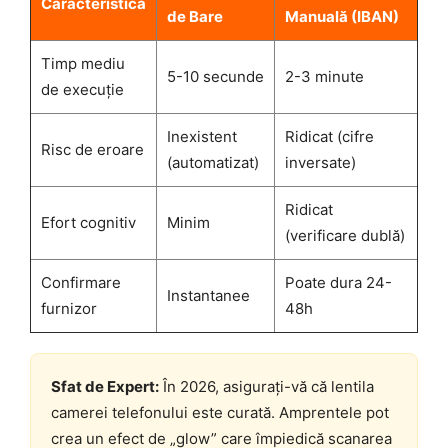
Caracteristică
de Bare
Manuală (IBAN)
Timp mediu
5-10 secunde
2-3 minute
de execuție
Inexistent
Ridicat (cifre
Risc de eroare
(automatizat)
inversate)
Ridicat
Efort cognitiv
Minim
(verificare dublă)
Confirmare
Poate dura 24-
Instantanee
furnizor
48h
Sfat de Expert:
În 2026, asigurați-vă că lentila
camerei telefonului este curată. Amprentele pot
crea un efect de „glow” care împiedică scanarea