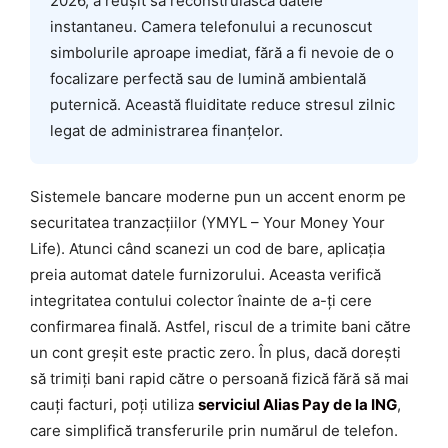
2026, a reușit să reconstruiască datele
instantaneu. Camera telefonului a recunoscut
simbolurile aproape imediat, fără a fi nevoie de o
focalizare perfectă sau de lumină ambientală
puternică. Această fluiditate reduce stresul zilnic
legat de administrarea finanțelor.
Sistemele bancare moderne pun un accent enorm pe
securitatea tranzacțiilor (YMYL – Your Money Your
Life). Atunci când scanezi un cod de bare, aplicația
preia automat datele furnizorului. Aceasta verifică
integritatea contului colector înainte de a-ți cere
confirmarea finală. Astfel, riscul de a trimite bani către
un cont greșit este practic zero. În plus, dacă dorești
să trimiți bani rapid către o persoană fizică fără să mai
cauți facturi, poți utiliza
serviciul Alias Pay de la ING
,
care simplifică transferurile prin numărul de telefon.