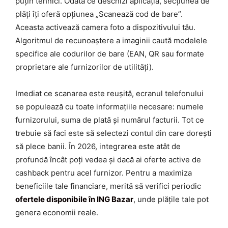
puțin tehnici. Odată ce deschizi aplicația, secțiunea de
plăți îți oferă opțiunea „Scanează cod de bare”.
Aceasta activează camera foto a dispozitivului tău.
Algoritmul de recunoaștere a imaginii caută modelele
specifice ale codurilor de bare (EAN, QR sau formate
proprietare ale furnizorilor de utilități).
Imediat ce scanarea este reușită, ecranul telefonului
se populează cu toate informațiile necesare: numele
furnizorului, suma de plată și numărul facturii. Tot ce
trebuie să faci este să selectezi contul din care dorești
să plece banii. În 2026, integrarea este atât de
profundă încât poți vedea și dacă ai oferte active de
cashback pentru acel furnizor. Pentru a maximiza
beneficiile tale financiare, merită să verifici periodic
ofertele disponibile în ING Bazar
, unde plățile tale pot
genera economii reale.