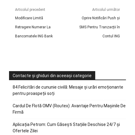
Articolul precedent
Articolul următor
Modificare Limită
Oprire Notificări Push și
Retragere Numerar La
SMS Pentru Tranzacții în
Bancomatele ING Bank
Contul ING
Contacte și ghiduri din aceeași categorie
84 Felicitări de cununie civilă: Mesaje și urări emoționante
pentru proaspeții soți
Cardul De Flotă OMV (Routex): Avantaje Pentru Mașinile De
Firmă
Aplicația Petrom: Cum Găsești Stațiile Deschise 24/7 și
Ofertele Zilei