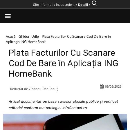
Site informativ independent •
Detalii
•
Acasă
Ghiduri Utile
Plata Facturilor Cu Scanare Cod De Bare în
Aplicația ING HomeBank
Plata Facturilor Cu Scanare
Cod De Bare în Aplicația ING
HomeBank
09/05/2026
Redactat de
Ciobanu Dan-Ionuț
Articol documentat pe baza surselor oficiale publice și verificat
editorial conform metodologiei InfoContact.ro.