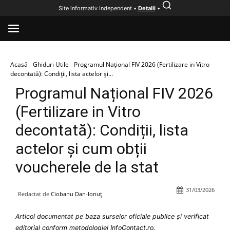
Site informativ independent •
Detalii
•
Acasă
Ghiduri Utile
Programul Național FIV 2026 (Fertilizare in Vitro
decontată): Condiții, lista actelor și...
Programul Național FIV 2026
(Fertilizare in Vitro
decontată): Condiții, lista
actelor și cum obții
voucherele de la stat
31/03/2026
Redactat de
Ciobanu Dan-Ionuț
Articol documentat pe baza surselor oficiale publice și verificat
editorial conform metodologiei InfoContact.ro.