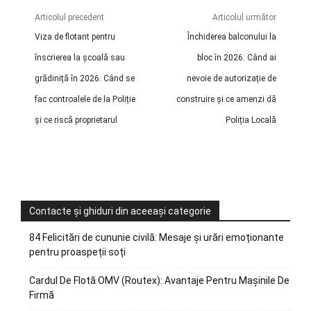
Articolul precedent
Articolul următor
Viza de flotant pentru
Închiderea balconului la
înscrierea la școală sau
bloc în 2026: Când ai
grădiniță în 2026: Când se
nevoie de autorizație de
fac controalele de la Poliție
construire și ce amenzi dă
și ce riscă proprietarul
Poliția Locală
Contacte și ghiduri din aceeași categorie
84 Felicitări de cununie civilă: Mesaje și urări emoționante
pentru proaspeții soți
Cardul De Flotă OMV (Routex): Avantaje Pentru Mașinile De
Firmă