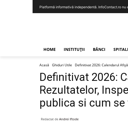
Platformă informativă independentă. InfoContact.ro nu est
HOME
INSTITUȚII
BĂNCI
SPITAL
Acasă
Ghiduri Utile
Definitivat 2026: Calendarul Afișăr
Definitivat 2026: C
Rezultatelor, Inspe
publica si cum se
Redactat de
Andrei Iftode