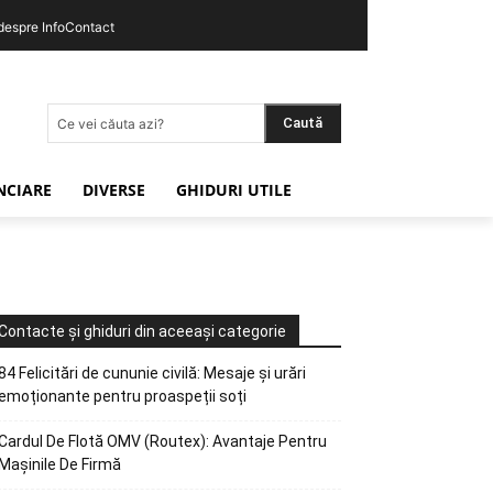
 despre InfoContact
Caută
Ce vei căuta azi?
ANCIARE
DIVERSE
GHIDURI UTILE
Contacte și ghiduri din aceeași categorie
84 Felicitări de cununie civilă: Mesaje și urări
emoționante pentru proaspeții soți
Cardul De Flotă OMV (Routex): Avantaje Pentru
Mașinile De Firmă