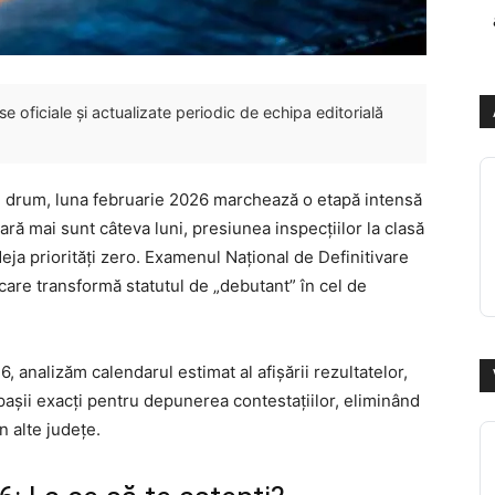
 oficiale și actualizate periodic de echipa editorială
de drum, luna februarie 2026 marchează o etapă intensă
ară mai sunt câteva luni, presiunea inspecțiilor la clasă
deja priorități zero. Examenul Național de Definitivare
 care transformă statutul de „debutant” în cel de
, analizăm calendarul estimat al afișării rezultatelor,
pașii exacți pentru depunerea contestațiilor, eliminând
n alte județe.