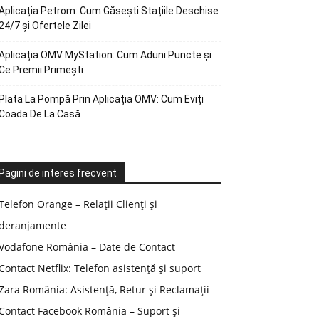
Aplicația Petrom: Cum Găsești Stațiile Deschise
24/7 și Ofertele Zilei
Aplicația OMV MyStation: Cum Aduni Puncte și
Ce Premii Primești
Plata La Pompă Prin Aplicația OMV: Cum Eviți
Coada De La Casă
Pagini de interes frecvent
Telefon Orange – Relații Clienți și
deranjamente
Vodafone România – Date de Contact
Contact Netflix: Telefon asistență și suport
Zara România: Asistență, Retur și Reclamații
Contact Facebook România – Suport și