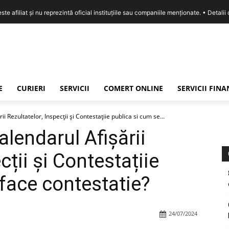
e afiliat și nu reprezintă oficial instituțiile sau companiile menționate. •
Detalii
E
CURIERI
SERVICII
COMERT ONLINE
SERVICII FIN
ii Rezultatelor, Inspecții și Contestațiie publica si cum se...
alendarul Afișării
cții și Contestațiie
 face contestatie?
24/07/2024