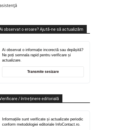
asistență
Ai observat o eroare? Ajută-ne să actualizăm
Ai observat o informație incorectă sau depășită?
Ne poți semnala rapid pentru verificare și
actualizare.
Transmite sesizare
Verificare / întreținere editorială
Informațiile sunt verificate și actualizate periodic
conform metodologiei editoriale InfoContact.ro.