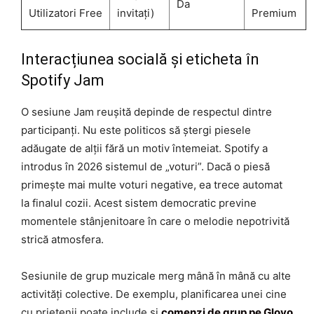
Da
Utilizatori Free
invitați)
Premium
Interacțiunea socială și eticheta în
Spotify Jam
O sesiune Jam reușită depinde de respectul dintre
participanți. Nu este politicos să ștergi piesele
adăugate de alții fără un motiv întemeiat. Spotify a
introdus în 2026 sistemul de „voturi”. Dacă o piesă
primește mai multe voturi negative, ea trece automat
la finalul cozii. Acest sistem democratic previne
momentele stânjenitoare în care o melodie nepotrivită
strică atmosfera.
Sesiunile de grup muzicale merg mână în mână cu alte
activități colective. De exemplu, planificarea unei cine
cu prietenii poate include și
comenzi de grup pe Glovo