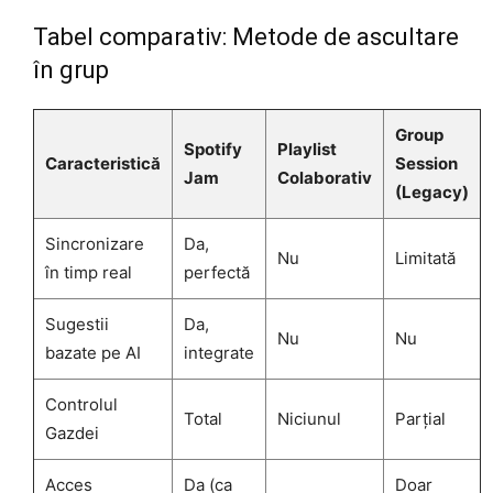
Tabel comparativ: Metode de ascultare
în grup
Group
Spotify
Playlist
Caracteristică
Session
Jam
Colaborativ
(Legacy)
Sincronizare
Da,
Nu
Limitată
în timp real
perfectă
Sugestii
Da,
Nu
Nu
bazate pe AI
integrate
Controlul
Total
Niciunul
Parțial
Gazdei
Acces
Da (ca
Doar