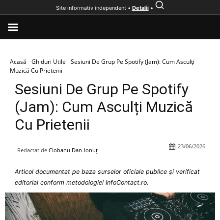
Site informativ independent •
Detalii
•
Acasă
Ghiduri Utile
Sesiuni De Grup Pe Spotify (Jam): Cum Asculți
Muzică Cu Prietenii
Sesiuni De Grup Pe Spotify
(Jam): Cum Asculți Muzică
Cu Prietenii
23/06/2026
Redactat de
Ciobanu Dan-Ionuț
Articol documentat pe baza surselor oficiale publice și verificat
editorial conform metodologiei InfoContact.ro.