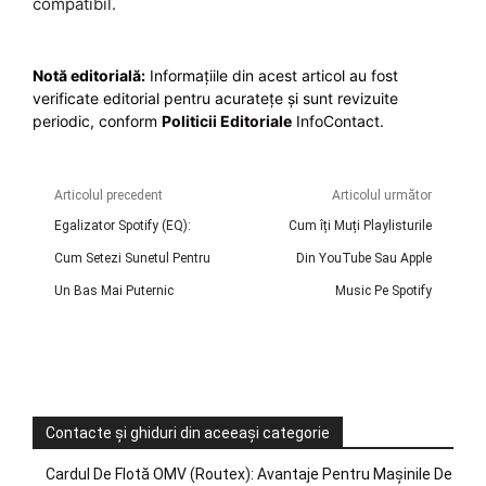
compatibil.
Notă editorială:
Informațiile din acest articol au fost
verificate editorial pentru acuratețe și sunt revizuite
periodic, conform
Politicii Editoriale
InfoContact.
Articolul precedent
Articolul următor
Egalizator Spotify (EQ):
Cum îți Muți Playlisturile
Cum Setezi Sunetul Pentru
Din YouTube Sau Apple
Un Bas Mai Puternic
Music Pe Spotify
Contacte și ghiduri din aceeași categorie
Cardul De Flotă OMV (Routex): Avantaje Pentru Mașinile De