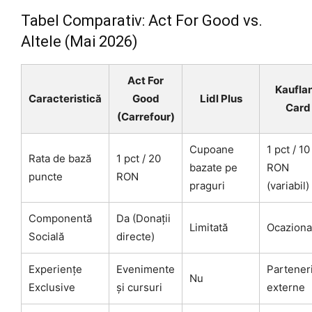
Tabel Comparativ: Act For Good vs.
Altele (Mai 2026)
Act For
Kaufla
Caracteristică
Good
Lidl Plus
Card
(Carrefour)
Cupoane
1 pct / 10
Rata de bază
1 pct / 20
bazate pe
RON
puncte
RON
praguri
(variabil)
Componentă
Da (Donații
Limitată
Ocaziona
Socială
directe)
Experiențe
Evenimente
Partener
Nu
Exclusive
și cursuri
externe