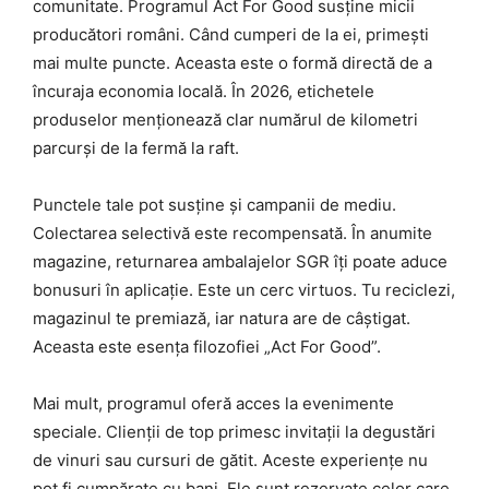
comunitate. Programul Act For Good susține micii
producători români. Când cumperi de la ei, primești
mai multe puncte. Aceasta este o formă directă de a
încuraja economia locală. În 2026, etichetele
produselor menționează clar numărul de kilometri
parcurși de la fermă la raft.
Punctele tale pot susține și campanii de mediu.
Colectarea selectivă este recompensată. În anumite
magazine, returnarea ambalajelor SGR îți poate aduce
bonusuri în aplicație. Este un cerc virtuos. Tu reciclezi,
magazinul te premiază, iar natura are de câștigat.
Aceasta este esența filozofiei „Act For Good”.
Mai mult, programul oferă acces la evenimente
speciale. Clienții de top primesc invitații la degustări
de vinuri sau cursuri de gătit. Aceste experiențe nu
pot fi cumpărate cu bani. Ele sunt rezervate celor care