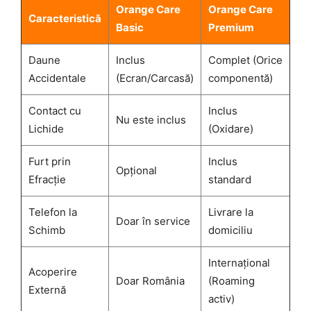
Orange Care
Orange Care
Caracteristică
Basic
Premium
Daune
Inclus
Complet (Orice
Accidentale
(Ecran/Carcasă)
componentă)
Contact cu
Inclus
Nu este inclus
Lichide
(Oxidare)
Furt prin
Inclus
Opțional
Efracție
standard
Telefon la
Livrare la
Doar în service
Schimb
domiciliu
Internațional
Acoperire
Doar România
(Roaming
Externă
activ)