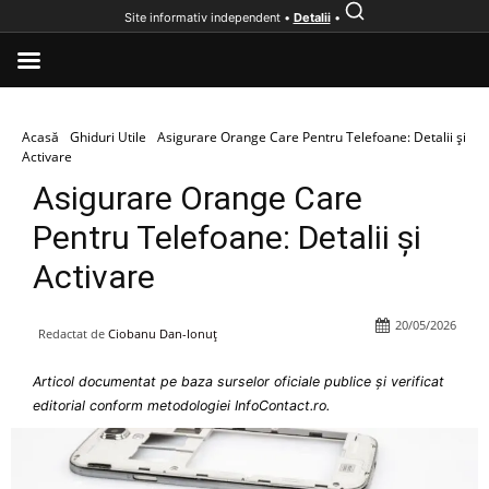
Site informativ independent •
Detalii
•
Acasă
Ghiduri Utile
Asigurare Orange Care Pentru Telefoane: Detalii și
Activare
Asigurare Orange Care
Pentru Telefoane: Detalii și
Activare
20/05/2026
Redactat de
Ciobanu Dan-Ionuț
Articol documentat pe baza surselor oficiale publice și verificat
editorial conform metodologiei InfoContact.ro.