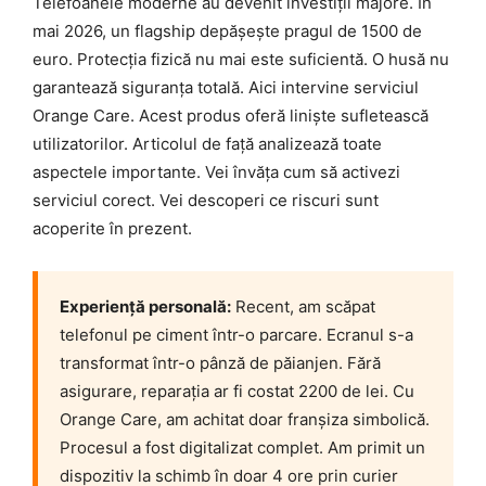
Telefoanele moderne au devenit investiții majore. În
mai 2026, un flagship depășește pragul de 1500 de
euro. Protecția fizică nu mai este suficientă. O husă nu
garantează siguranța totală. Aici intervine serviciul
Orange Care. Acest produs oferă liniște sufletească
utilizatorilor. Articolul de față analizează toate
aspectele importante. Vei învăța cum să activezi
serviciul corect. Vei descoperi ce riscuri sunt
acoperite în prezent.
Experiență personală:
Recent, am scăpat
telefonul pe ciment într-o parcare. Ecranul s-a
transformat într-o pânză de păianjen. Fără
asigurare, reparația ar fi costat 2200 de lei. Cu
Orange Care, am achitat doar franșiza simbolică.
Procesul a fost digitalizat complet. Am primit un
dispozitiv la schimb în doar 4 ore prin curier