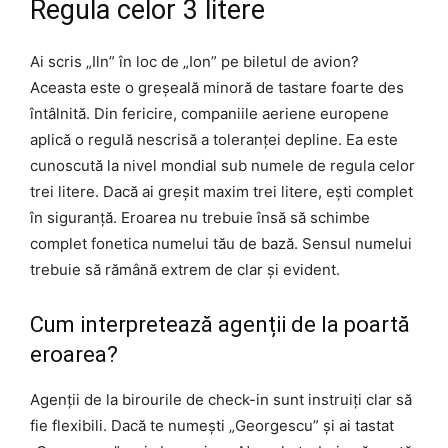
Regula celor 3 litere
Ai scris „Iln” în loc de „Ion” pe biletul de avion?
Aceasta este o greșeală minoră de tastare foarte des
întâlnită. Din fericire, companiile aeriene europene
aplică o regulă nescrisă a toleranței depline. Ea este
cunoscută la nivel mondial sub numele de regula celor
trei litere. Dacă ai greșit maxim trei litere, ești complet
în siguranță. Eroarea nu trebuie însă să schimbe
complet fonetica numelui tău de bază. Sensul numelui
trebuie să rămână extrem de clar și evident.
Cum interpretează agenții de la poartă
eroarea?
Agenții de la birourile de check-in sunt instruiți clar să
fie flexibili. Dacă te numești „Georgescu” și ai tastat