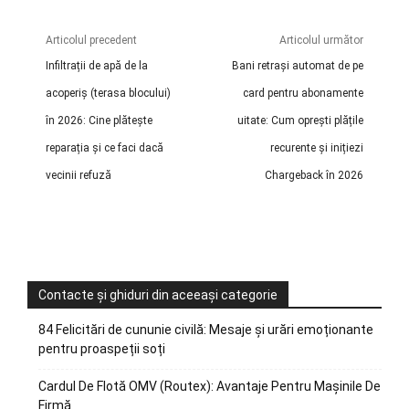
Articolul precedent
Articolul următor
Infiltrații de apă de la
Bani retrași automat de pe
acoperiș (terasa blocului)
card pentru abonamente
în 2026: Cine plătește
uitate: Cum oprești plățile
reparația și ce faci dacă
recurente și inițiezi
vecinii refuză
Chargeback în 2026
Contacte și ghiduri din aceeași categorie
84 Felicitări de cununie civilă: Mesaje și urări emoționante
pentru proaspeții soți
Cardul De Flotă OMV (Routex): Avantaje Pentru Mașinile De
Firmă