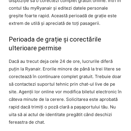
dispoziție să o corectezi complet gratuit online. Intri în
contul tău myRyanair și editezi datele personale
greșite foarte rapid. Această perioadă de grație este
extrem de utilă și apreciată de toți pasagerii.
Perioada de grație și corectările
ulterioare permise
Dacă au trecut deja cele 24 de ore, lucrurile diferă
puțin la Ryanair. Erorile minore de până la trei litere se
corectează în continuare complet gratuit. Trebuie doar
să contactezi suportul tehnic prin chat-ul live de pe
site. Agenții lor online vor modifica biletul electronic în
câteva minute de la cerere. Solicitarea este aprobată
rapid dacă trimiți o poză clară a pașaportului tău. Nu
uita să ai actul de identitate pregătit când deschizi
fereastra de chat.