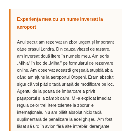
Experiența mea cu un nume inversat la
aeroport
Anul trecut am rezervat un zbor urgent și important
către orașul Londra. Din cauza vitezei de tastare,
am inversat două litere în numele meu. Am scris
„Mihia” în loc de „Mihai” pe formularul de rezervare
online. Am observat această greșeală stupidă abia
când am ajuns la aeroportul Otopeni. Eram absolut
sigur că voi plăti o taxă uriașă de modificare pe loc.
Agentul de la poarta de îmbarcare a privit
pașaportul și a zâmbit calm. Mi-a explicat imediat
regula celor trei litere tolerate la zborurile
internaționale. Nu am plătit absolut nicio taxă
suplimentară de penalizare la acel ghișeu. Am fost
lăsat să urc în avion fără alte întrebări deranjante.