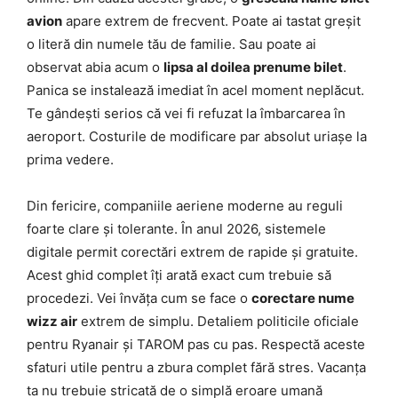
avion
apare extrem de frecvent. Poate ai tastat greșit
o literă din numele tău de familie. Sau poate ai
observat abia acum o
lipsa al doilea prenume bilet
.
Panica se instalează imediat în acel moment neplăcut.
Te gândești serios că vei fi refuzat la îmbarcarea în
aeroport. Costurile de modificare par absolut uriașe la
prima vedere.
Din fericire, companiile aeriene moderne au reguli
foarte clare și tolerante. În anul 2026, sistemele
digitale permit corectări extrem de rapide și gratuite.
Acest ghid complet îți arată exact cum trebuie să
procedezi. Vei învăța cum se face o
corectare nume
wizz air
extrem de simplu. Detaliem politicile oficiale
pentru Ryanair și TAROM pas cu pas. Respectă aceste
sfaturi utile pentru a zbura complet fără stres. Vacanța
ta nu trebuie stricată de o simplă eroare umană