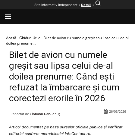
Site informativ independent •
Detalii
•
Acasă
Ghiduri Utile
Bilet de avion cu numele greșit sau lipsa celui de-al
doilea prenume:...
Bilet de avion cu numele
greșit sau lipsa celui de-al
doilea prenume: Când ești
refuzat la îmbarcare și cum
corectezi erorile în 2026
26/03/2026
Redactat de
Ciobanu Dan-Ionuț
Articol documentat pe baza surselor oficiale publice și verificat
editorial conform metodologiei InfoContact.ro.