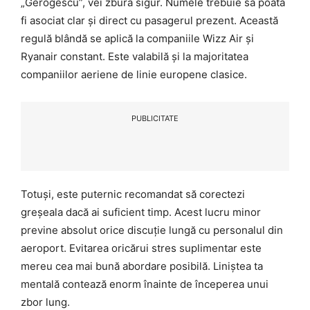
„Gerogescu”, vei zbura sigur. Numele trebuie să poată
fi asociat clar și direct cu pasagerul prezent. Această
regulă blândă se aplică la companiile Wizz Air și
Ryanair constant. Este valabilă și la majoritatea
companiilor aeriene de linie europene clasice.
PUBLICITATE
Totuși, este puternic recomandat să corectezi
greșeala dacă ai suficient timp. Acest lucru minor
previne absolut orice discuție lungă cu personalul din
aeroport. Evitarea oricărui stres suplimentar este
mereu cea mai bună abordare posibilă. Liniștea ta
mentală contează enorm înainte de începerea unui
zbor lung.