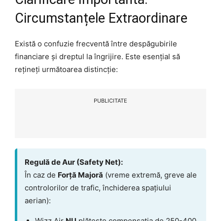
Circumstanțele Extraordinare
Există o confuzie frecventă între despăgubirile
financiare și dreptul la îngrijire. Este esențial să
rețineți următoarea distincție:
PUBLICITATE
Regulă de Aur (Safety Net):
În caz de
Forță Majoră
(vreme extremă, greve ale
controlorilor de trafic, închiderea spațiului
aerian):
Wizz Air
NU
plătește compensația de 250-400