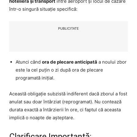
hotelieră și transport
între aeroport și locul de cazare
într-o singură situație specifică:
PUBLICITATE
Atunci când
ora de plecare anticipată
a noului zbor
este la cel puțin o zi după ora de plecare
programată inițial.
Această obligație subzistă indiferent dacă zborul a fost
anulat sau doar întârziat (reprogramat). Nu contează
durata exactă a întârzierii în ore, ci faptul că aceasta
implică o noapte de așteptare.
Clarificare Importantă: