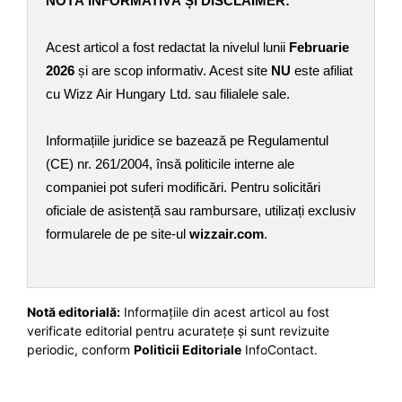
NOTĂ INFORMATIVĂ ȘI DISCLAIMER:
Acest articol a fost redactat la nivelul lunii
Februarie
2026
și are scop informativ. Acest site
NU
este afiliat
cu Wizz Air Hungary Ltd. sau filialele sale.
Informațiile juridice se bazează pe Regulamentul
(CE) nr. 261/2004, însă politicile interne ale
companiei pot suferi modificări. Pentru solicitări
oficiale de asistență sau rambursare, utilizați exclusiv
formularele de pe site-ul
wizzair.com
.
Notă editorială:
Informațiile din acest articol au fost
verificate editorial pentru acuratețe și sunt revizuite
periodic, conform
Politicii Editoriale
InfoContact.