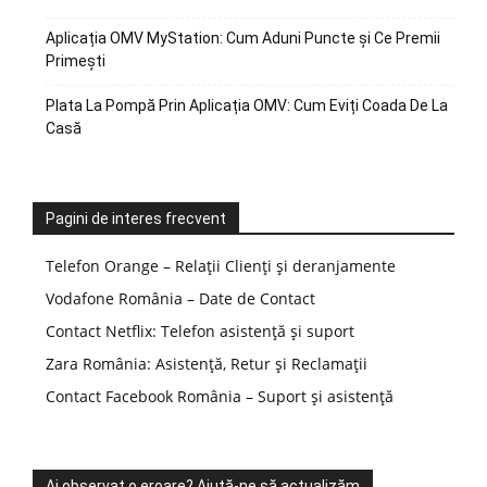
Aplicația OMV MyStation: Cum Aduni Puncte și Ce Premii
Primești
Plata La Pompă Prin Aplicația OMV: Cum Eviți Coada De La
Casă
Pagini de interes frecvent
Telefon Orange – Relații Clienți și deranjamente
Vodafone România – Date de Contact
Contact Netflix: Telefon asistență și suport
Zara România: Asistență, Retur și Reclamații
Contact Facebook România – Suport și asistență
Ai observat o eroare? Ajută-ne să actualizăm