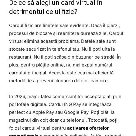
De ce să alegi un card virtual în
detrimentul celui fizic?
Cardul fizic are limitele sale evidente. Dacă îl pierzi,
procesul de blocare și reemitere durează zile. Cardul
virtual elimină această problemă. Datele sale sunt
stocate securizat în telefonul tău. Nu îl poți uita la
restaurant. Nu îl poți scăpa din buzunar pe stradă. În
plus, pentru plățile online, nu mai expui numărul
cardului principal. Aceasta este cea mai eficientă
metodă de a preveni clonarea datelor bancare.
În 2026, majoritatea comercianților acceptă plăți prin
portofele digitale. Cardul ING Pay se integrează
perfect cu Apple Pay sau Google Pay. Poți plăti la
magazinul din colț doar cu telefonul. Totodată, poți
folosi cardul virtual pentru
activarea ofertelor
promoționale
disponibile în aplicație. Astfel, primești