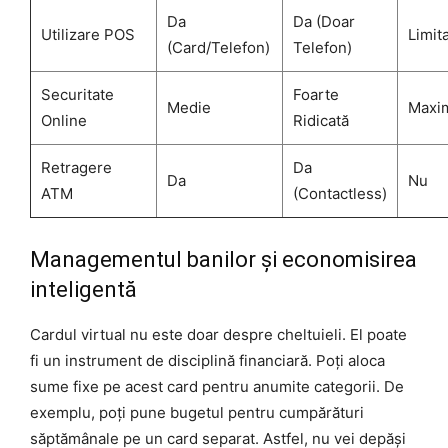
Da
Da (Doar
Utilizare POS
Limit
(Card/Telefon)
Telefon)
Securitate
Foarte
Medie
Maxi
Online
Ridicată
Retragere
Da
Da
Nu
ATM
(Contactless)
Managementul banilor și economisirea
inteligentă
Cardul virtual nu este doar despre cheltuieli. El poate
fi un instrument de disciplină financiară. Poți aloca
sume fixe pe acest card pentru anumite categorii. De
exemplu, poți pune bugetul pentru cumpărături
săptămânale pe un card separat. Astfel, nu vei depăși