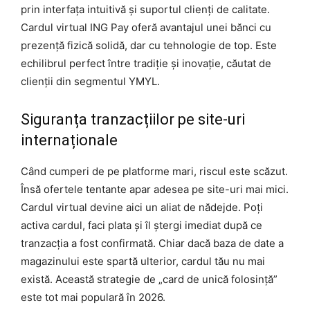
prin interfața intuitivă și suportul clienți de calitate.
Cardul virtual ING Pay oferă avantajul unei bănci cu
prezență fizică solidă, dar cu tehnologie de top. Este
echilibrul perfect între tradiție și inovație, căutat de
clienții din segmentul YMYL.
Siguranța tranzacțiilor pe site-uri
internaționale
Când cumperi de pe platforme mari, riscul este scăzut.
Însă ofertele tentante apar adesea pe site-uri mai mici.
Cardul virtual devine aici un aliat de nădejde. Poți
activa cardul, faci plata și îl ștergi imediat după ce
tranzacția a fost confirmată. Chiar dacă baza de date a
magazinului este spartă ulterior, cardul tău nu mai
există. Această strategie de „card de unică folosință”
este tot mai populară în 2026.