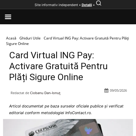
Site informativ independent •
Detalii
•
Acasă
Ghiduri Utile
Card Virtual ING Pay: Activare Gratuită Pentru Plăți
Sigure Online
Card Virtual ING Pay:
Activare Gratuită Pentru
Plăți Sigure Online
09/05/2026
Redactat de
Ciobanu Dan-Ionuț
Articol documentat pe baza surselor oficiale publice și verificat
editorial conform metodologiei InfoContact.ro.