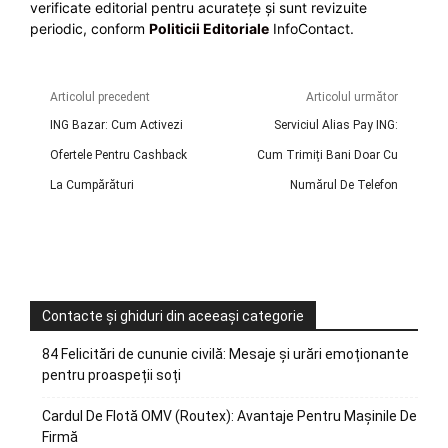
verificate editorial pentru acuratețe și sunt revizuite
periodic, conform
Politicii Editoriale
InfoContact.
Articolul precedent
Articolul următor
ING Bazar: Cum Activezi
Serviciul Alias Pay ING:
Ofertele Pentru Cashback
Cum Trimiți Bani Doar Cu
La Cumpărături
Numărul De Telefon
Contacte și ghiduri din aceeași categorie
84 Felicitări de cununie civilă: Mesaje și urări emoționante
pentru proaspeții soți
Cardul De Flotă OMV (Routex): Avantaje Pentru Mașinile De
Firmă