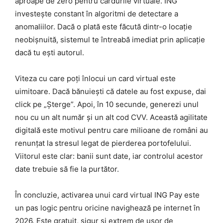
aproape de zero pentru cardurile virtuale. ING
investește constant în algoritmi de detectare a
anomaliilor. Dacă o plată este făcută dintr-o locație
neobișnuită, sistemul te întreabă imediat prin aplicație
dacă tu ești autorul.
Viteza cu care poți înlocui un card virtual este
uimitoare. Dacă bănuiești că datele au fost expuse, dai
click pe „Șterge”. Apoi, în 10 secunde, generezi unul
nou cu un alt număr și un alt cod CVV. Această agilitate
digitală este motivul pentru care milioane de români au
renunțat la stresul legat de pierderea portofelului.
Viitorul este clar: banii sunt date, iar controlul acestor
date trebuie să fie la purtător.
În concluzie, activarea unui card virtual ING Pay este
un pas logic pentru oricine navighează pe internet în
2026. Este gratuit, sigur și extrem de ușor de