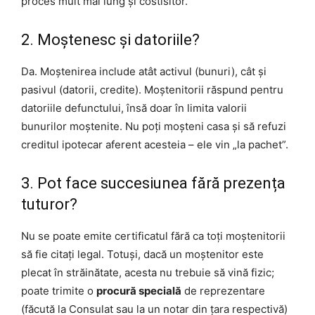
proces mult mai lung și costisitor.
2. Moștenesc și datoriile?
Da. Moștenirea include atât activul (bunuri), cât și
pasivul (datorii, credite). Moștenitorii răspund pentru
datoriile defunctului, însă doar în limita valorii
bunurilor moștenite. Nu poți moșteni casa și să refuzi
creditul ipotecar aferent acesteia – ele vin „la pachet”.
3. Pot face succesiunea fără prezența
tuturor?
Nu se poate emite certificatul fără ca toți moștenitorii
să fie citați legal. Totuși, dacă un moștenitor este
plecat în străinătate, acesta nu trebuie să vină fizic;
poate trimite o
procură specială
de reprezentare
(făcută la Consulat sau la un notar din țara respectivă)