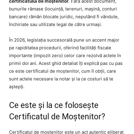
certificatului de moștenitor
. Fără acest document,
bunurile rămase (locuință, terenuri, mașină, conturi
bancare) rămân blocate juridic, neputând fi vândute,
închiriate sau utilizate legal de către urmași.
În 2026, legislația succesorală pune un accent major
pe rapiditatea procedurii, oferind facilități fiscale
importante (impozit zero) celor care rezolvă actele în
primii doi ani. Acest ghid detaliat îți explică pas cu pas
ce este certificatul de moștenitor, cum îl obții, care
sunt actele necesare la notar și la ce costuri să te
aștepți.
Ce este și la ce folosește
Certificatul de Moștenitor?
Certificatul de moștenitor este un act autentic eliberat