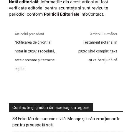
Notă editorială:
Informațiile din acest articol au fost
verificate editorial pentru acuratețe și sunt revizuite
periodic, conform
Politicii Editoriale
InfoContact.
Articolul precedent
Articolul următor
Notificarea de divorț la
Testament notarial în
notar în 2026: Procedură,
2026: Ghid complet, taxe
acte necesare și termene
și valoare juridică
legale
Contacte și ghiduri din aceeași categorie
84 Felicitări de cununie civilă: Mesaje și urări emoționante
pentru proaspeții soți