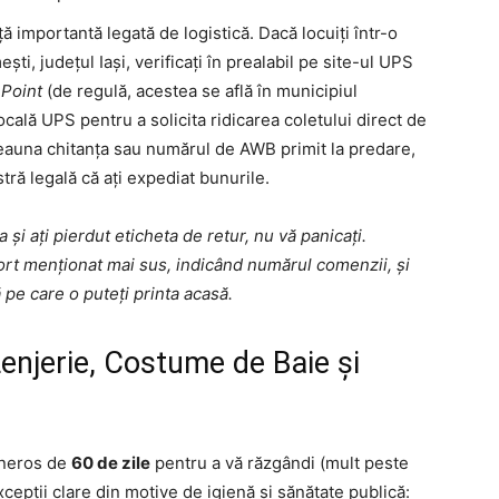
ă importantă legată de logistică. Dacă locuiți într-o
, județul Iași, verificați în prealabil pe site-ul UPS
Point
(de regulă, acestea se află în municipiul
locală UPS pentru a solicita ridicarea coletului direct de
eauna chitanța sau numărul de AWB primit la predare,
ă legală că ați expediat bunurile.
 și ați pierdut eticheta de retur, nu vă panicați.
ort menționat mai sus, indicând numărul comenzii, și
pe care o puteți printa acasă.
 Lenjerie, Costume de Baie și
eneros de
60 de zile
pentru a vă răzgândi (mult peste
cepții clare din motive de igienă și sănătate publică: