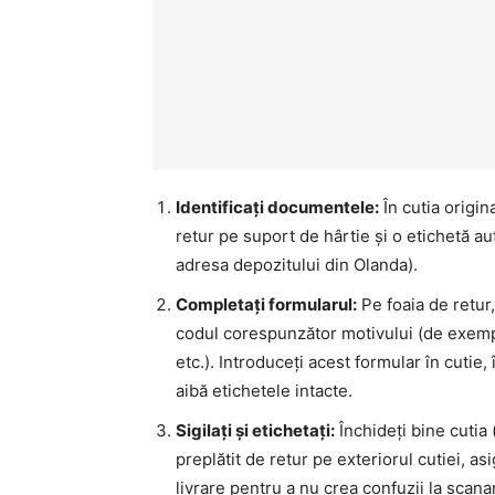
Identificați documentele:
În cutia origin
retur pe suport de hârtie și o etichetă a
adresa depozitului din Olanda).
Completați formularul:
Pe foaia de retur, 
codul corespunzător motivului (de exempl
etc.). Introduceți acest formular în cutie
aibă etichetele intacte.
Sigilați și etichetați:
Închideți bine cutia (
preplătit de retur pe exteriorul cutiei, 
livrare pentru a nu crea confuzii la scana