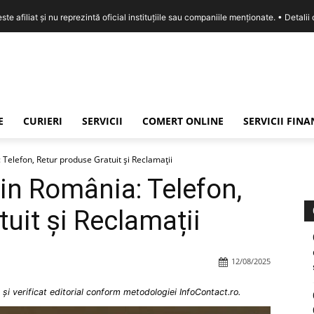
e afiliat și nu reprezintă oficial instituțiile sau companiile menționate. •
Detalii
E
CURIERI
SERVICII
COMERT ONLINE
SERVICII FIN
 Telefon, Retur produse Gratuit și Reclamații
ein România: Telefon,
uit și Reclamații
12/08/2025
și verificat editorial conform metodologiei InfoContact.ro.