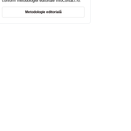
conform metodologiei editoriale InfoContact.ro.
Metodologie editorială