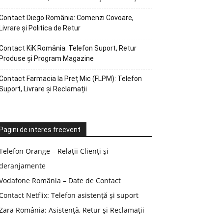
Contact Diego România: Comenzi Covoare,
Livrare și Politica de Retur
Contact KiK România: Telefon Suport, Retur
Produse și Program Magazine
Contact Farmacia la Preț Mic (FLPM): Telefon
Suport, Livrare și Reclamații
Pagini de interes frecvent
Telefon Orange – Relații Clienți și
deranjamente
Vodafone România – Date de Contact
Contact Netflix: Telefon asistență și suport
Zara România: Asistență, Retur și Reclamații