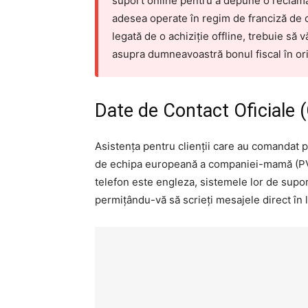
suport online pentru a depune o reclamaț
adesea operate în regim de franciză de c
legată de o achiziție offline, trebuie să 
asupra dumneavoastră bonul fiscal în ori
Date de Contact Oficiale (
Asistența pentru clienții care au comandat p
de echipa europeană a companiei-mamă (PVH
telefon este engleza, sistemele lor de supor
permițându-vă să scrieți mesajele direct în