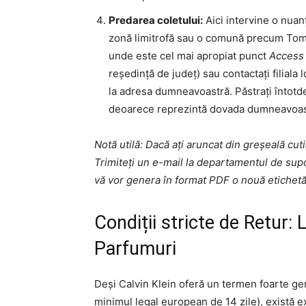
Predarea coletului:
Aici intervine o nuanț
zonă limitrofă sau o comună precum Tomești
unde este cel mai apropiat punct
Access 
reședință de județ) sau contactați filiala 
la adresa dumneavoastră. Păstrați întotd
deoarece reprezintă dovada dumneavoastr
Notă utilă: Dacă ați aruncat din greșeală cutia
Trimiteți un e-mail la departamentul de sup
vă vor genera în format PDF o nouă etichetă 
Condiții stricte de Retur:
Parfumuri
Deși Calvin Klein oferă un termen foarte g
minimul legal european de 14 zile), există ex