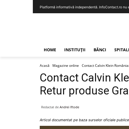
Platformă informativă independentă. InfoContact.ro nu est
HOME
INSTITUȚII
BĂNCI
SPITAL
Acasă
Magazine online
Contact Calvin Klein România:
Contact Calvin Kl
Retur produse Grat
Redactat de
Andrei Iftode
Articol documentat pe baza surselor oficiale publice 