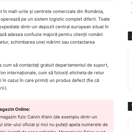
în mall-urile și centrele comerciale din România,
) operează pe un sistem logistic complet diferit. Toate
expediate dintr-un depozit central european situat în
ază adesea confuzie majoră pentru clienții români
retur, schimbarea unei mărimi sau contactarea
as cum să contactați gratuit departamentul de suport,
on internaționale, cum să folosiți eticheta de retur
i în cazul în care primiți un produs defect (fie că
ii).
agazin Online:
 magazin fizic Calvin Klein (de exemplu dintr-un
l site-ului oficial și nici nu puteți apela numerele de