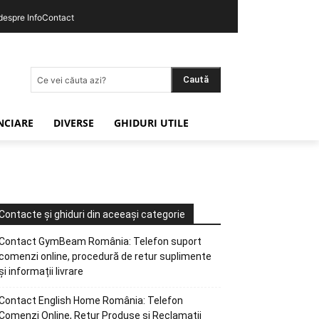
 despre InfoContact
Caută
Ce vei căuta azi?
ANCIARE
DIVERSE
GHIDURI UTILE
Contacte și ghiduri din aceeași categorie
Contact GymBeam România: Telefon suport
comenzi online, procedură de retur suplimente
și informații livrare
Contact English Home România: Telefon
Comenzi Online, Retur Produse și Reclamații