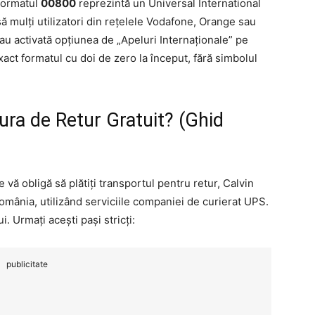
ormatul
00800
reprezintă un Universal International
 mulți utilizatori din rețelele Vodafone, Orange sau
au activată opțiunea de „Apeluri Internaționale” pe
xact formatul cu doi de zero la început, fără simbolul
ra de Retur Gratuit? (Ghid
vă obligă să plătiți transportul pentru retur, Calvin
 România, utilizând serviciile companiei de curierat UPS.
i. Urmați acești pași stricți:
publicitate