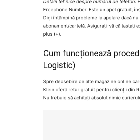
Detalii tehnice despre numărul de telefon:
F
Freephone Number. Este un apel gratuit, însă
Digi întâmpină probleme la apelare dacă nu 
abonament/cartelă. Asigurați-vă că tastați e
plus (+).
Cum funcționează procedu
Logistic)
Spre deosebire de alte magazine online care 
Klein oferă retur gratuit pentru clienții din
Nu trebuie să achitați absolut nimic curierulu