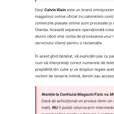
Deși
Calvin Klein
este un brand omniprezent 
magazinul online oficial (ro.calvinklein.com
comenzile plasate online sunt procesate și 
Olanda. Această separare operațională cree
atunci când vine vorba de procesarea unui 
serviciului clienți pentru o reclamație.
În acest ghid detaliat, vă explicăm pas cu p
cum să interpretați corect numerele de telef
preplătită din cutie și ce drepturi legale aveț
vorbim de lenjerie intimă, denim sau accesor
Atenție la Confuzia Magazin Fizic vs. M
Dacă ați achiziționat un produs dintr-un
mall),
NU
îl puteți returna prin intermediu