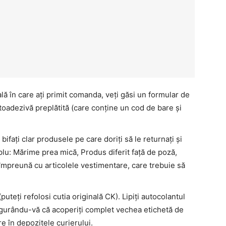
ală în care ați primit comanda, veți găsi un formular de
utoadezivă preplătită (care conține un cod de bare și
bifați clar produsele pe care doriți să le returnați și
u: Mărime prea mică, Produs diferit față de poză,
, împreună cu articolele vestimentare, care trebuie să
puteți refolosi cutia originală CK). Lipiți autocolantul
asigurându-vă că acoperiți complet vechea etichetă de
re în depozitele curierului.