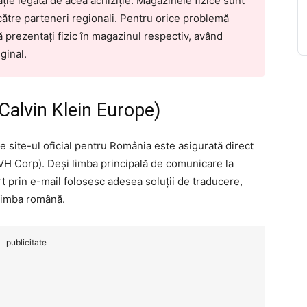
ie legată de acea achiziție. Magazinele fizice sunt
ătre parteneri regionali. Pentru orice problemă
vă prezentați fizic în magazinul respectiv, având
ginal.
Calvin Klein Europe)
e site-ul oficial pentru România este asigurată direct
 Corp). Deși limba principală de comunicare la
t prin e-mail folosesc adesea soluții de traducere,
 limba română.
publicitate