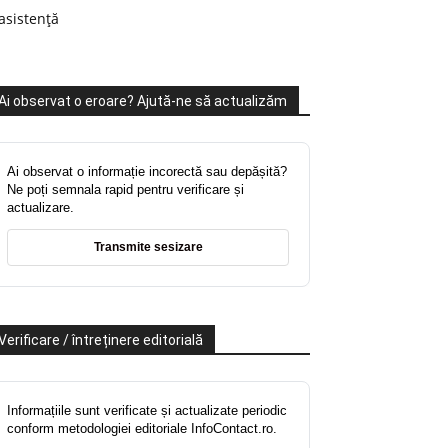
asistență
Ai observat o eroare? Ajută-ne să actualizăm
Ai observat o informație incorectă sau depășită?
Ne poți semnala rapid pentru verificare și
actualizare.
Transmite sesizare
Verificare / întreținere editorială
Informațiile sunt verificate și actualizate periodic
conform metodologiei editoriale InfoContact.ro.