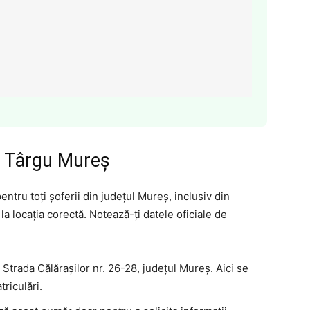
I Târgu Mureș
tru toți șoferii din județul Mureș, inclusiv din
a locația corectă. Notează-ți datele oficiale de
Strada Călărașilor nr. 26-28, județul Mureș. Aici se
triculări.