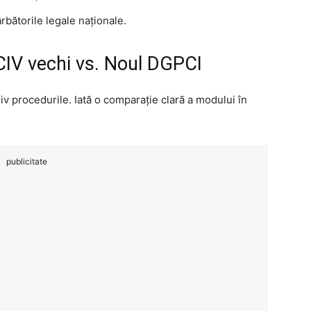
bătorile legale naționale.
CIV vechi vs. Noul DGPCI
siv procedurile. Iată o comparație clară a modului în
publicitate