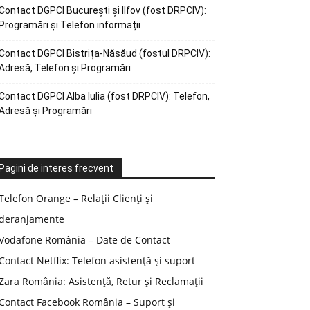
Contact DGPCI București și Ilfov (fost DRPCIV):
Programări și Telefon informații
Contact DGPCI Bistrița-Năsăud (fostul DRPCIV):
Adresă, Telefon și Programări
Contact DGPCI Alba Iulia (fost DRPCIV): Telefon,
Adresă și Programări
Pagini de interes frecvent
Telefon Orange – Relații Clienți și
deranjamente
Vodafone România – Date de Contact
Contact Netflix: Telefon asistență și suport
Zara România: Asistență, Retur și Reclamații
Contact Facebook România – Suport și