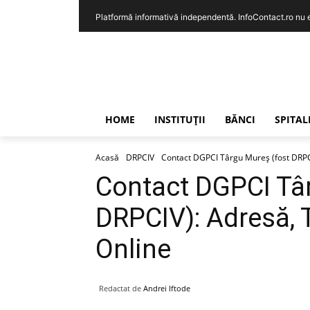
Platformă informativă independentă. InfoContact.ro nu est
HOME
INSTITUȚII
BĂNCI
SPITAL
Acasă
DRPCIV
Contact DGPCI Târgu Mureș (fost DRPCI
Contact DGPCI Tâ
DRPCIV): Adresă, 
Online
Redactat de
Andrei Iftode