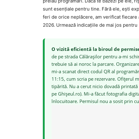
preiau programări. Dacă te bazezi pe ele, riș
sunt esențiale pentru tine. Fără ele, ești exp
feri de orice neplăcere, am verificat fiecar
2026. Urmează indicațiile de mai jos pentru
O vizită eficientă la biroul de permis
de pe strada Călărașilor pentru a-mi schi
trebuie să ai noroc la parcare. Organizarea
mi-a scanat direct codul QR al programări
11:15, cum scria pe rezervare. Ofițerul mi
tipărită. Nu a cerut nicio dovadă printată
pe Ghișeul.ro). Mi-a făcut fotografia dig
înlocuitoare. Permisul nou a sosit prin cu