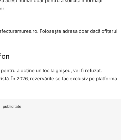
 acest număr doar pentru a solicita informații
or.
fecturamures.ro. Folosește adresa doar dacă ofițerul
efon
pentru a obține un loc la ghișeu, vei fi refuzat.
stă. În 2026, rezervările se fac exclusiv pe platforma
publicitate