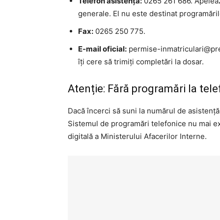
Telefon asistență:
0265 261 686. Apelează
generale. El nu este destinat programăril
Fax:
0265 250 775.
E-mail oficial:
permise-inmatriculari@pre
îți cere să trimiți completări la dosar.
Atenție: Fără programări la tel
Dacă încerci să suni la numărul de asistență 
Sistemul de programări telefonice nu mai exi
digitală a Ministerului Afacerilor Interne.