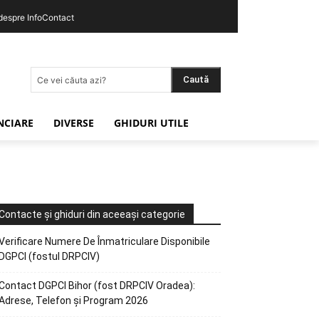
 despre InfoContact
Caută
Ce vei căuta azi?
ANCIARE
DIVERSE
GHIDURI UTILE
Contacte și ghiduri din aceeași categorie
Verificare Numere De Înmatriculare Disponibile
DGPCI (fostul DRPCIV)
Contact DGPCI Bihor (fost DRPCIV Oradea):
Adrese, Telefon și Program 2026