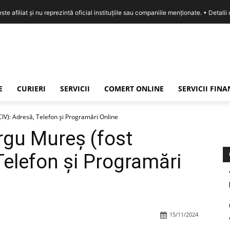
e afiliat și nu reprezintă oficial instituțiile sau companiile menționate. •
Detalii
E
CURIERI
SERVICII
COMERT ONLINE
SERVICII FIN
V): Adresă, Telefon și Programări Online
rgu Mureș (fost
Telefon și Programări
15/11/2024