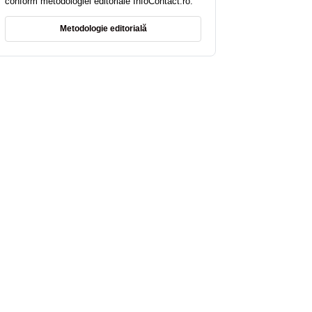
conform metodologiei editoriale InfoContact.ro.
Metodologie editorială