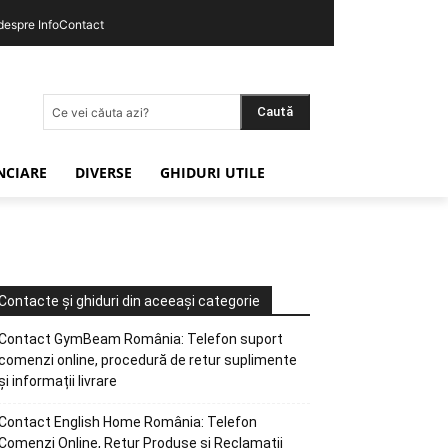
 despre InfoContact
Caută
Ce vei căuta azi?
ANCIARE
DIVERSE
GHIDURI UTILE
Contacte și ghiduri din aceeași categorie
Contact GymBeam România: Telefon suport
comenzi online, procedură de retur suplimente
și informații livrare
Contact English Home România: Telefon
Comenzi Online, Retur Produse și Reclamații