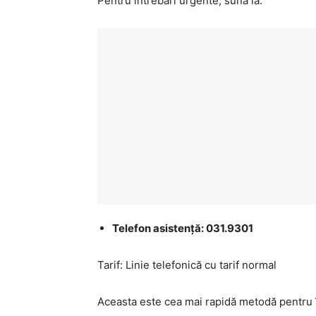
Pentru întrebări urgente, sună la:
Telefon asistență: 031.9301
Tarif: Linie telefonică cu tarif normal
Aceasta este cea mai rapidă metodă pentru î