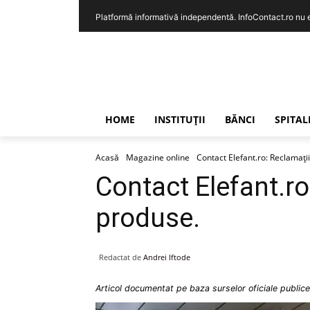
Platformă informativă independentă. InfoContact.ro nu est
HOME
INSTITUȚII
BĂNCI
SPITAL
Acasă
Magazine online
Contact Elefant.ro: Reclamații
Contact Elefant.ro:
produse.
Redactat de
Andrei Iftode
Articol documentat pe baza surselor oficiale publice 