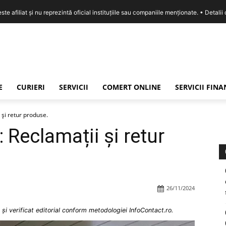
e afiliat și nu reprezintă oficial instituțiile sau companiile menționate. •
Detalii
E
CURIERI
SERVICII
COMERT ONLINE
SERVICII FIN
 și retur produse.
 Reclamații și retur
26/11/2024
și verificat editorial conform metodologiei InfoContact.ro.