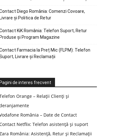
Contact Diego România: Comenzi Covoare,
Livrare și Politica de Retur
Contact KiK România: Telefon Suport, Retur
Produse și Program Magazine
Contact Farmacia la Preț Mic (FLPM): Telefon
Suport, Livrare și Reclamații
Pagini de interes frecvent
Telefon Orange – Relații Clienți și
deranjamente
Vodafone România – Date de Contact
Contact Netflix: Telefon asistență și suport
Zara România: Asistență, Retur și Reclamații