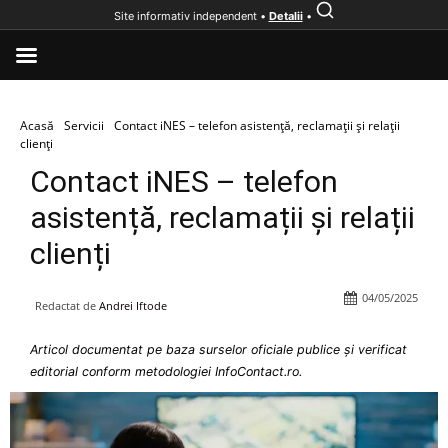
Site informativ independent •
Detalii
•
Acasă
Servicii
Contact iNES – telefon asistență, reclamații și relații
clienți
Contact iNES – telefon
asistență, reclamații și relații
clienți
04/05/2025
Redactat de
Andrei Iftode
Articol documentat pe baza surselor oficiale publice și verificat
editorial conform metodologiei InfoContact.ro.