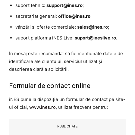
suport tehnic:
support@ines.ro
;
secretariat general:
office@ines.ro
;
vânzări și oferte comerciale:
sales@ines.ro
;
suport platforma iNES Live:
suport@ineslive.ro
.
În mesaj este recomandat să fie menționate datele de
identificare ale clientului, serviciul utilizat și
descrierea clară a solicitării.
Formular de contact online
iNES pune la dispoziție un formular de contact pe site-
ul oficial,
www.ines.ro
, utilizat frecvent pentru:
PUBLICITATE