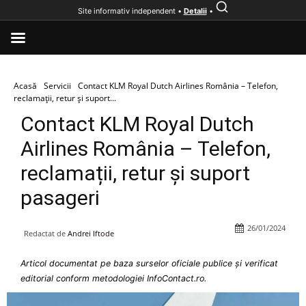
Site informativ independent •
Detalii
•
Acasă
Servicii
Contact KLM Royal Dutch Airlines România – Telefon,
reclamații, retur și suport...
Contact KLM Royal Dutch
Airlines România – Telefon,
reclamații, retur și suport
pasageri
26/01/2024
Redactat de
Andrei Iftode
Articol documentat pe baza surselor oficiale publice și verificat
editorial conform metodologiei InfoContact.ro.