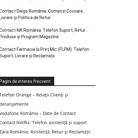
Contact Diego România: Comenzi Covoare,
Livrare și Politica de Retur
Contact KiK România: Telefon Suport, Retur
Produse și Program Magazine
Contact Farmacia la Preț Mic (FLPM): Telefon
Suport, Livrare și Reclamații
Pagini de interes frecvent
Telefon Orange – Relații Clienți și
deranjamente
Vodafone România – Date de Contact
Contact Netflix: Telefon asistență și suport
Zara România: Asistență, Retur și Reclamații