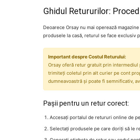
Ghidul Retururilor: Proced
Deoarece Orsay nu mai operează magazine fi
produsele la casă, returul se face exclusiv 
Important despre Costul Returului:
Orsay oferă retur gratuit prin intermediul
trimiteți coletul prin alt curier pe cont pr
dumneavoastră și poate fi semnificativ, av
Pașii pentru un retur corect:
Accesați portalul de retururi online de p
Selectați produsele pe care doriți să le re
Generați eticheta de retur sau codul pen