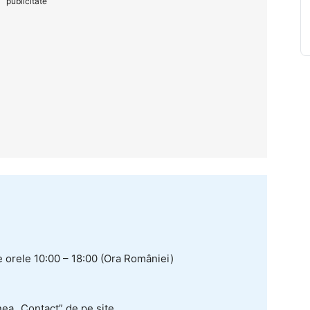
publicitate
re orele 10:00 – 18:00 (Ora României)
nea „Contact” de pe site.