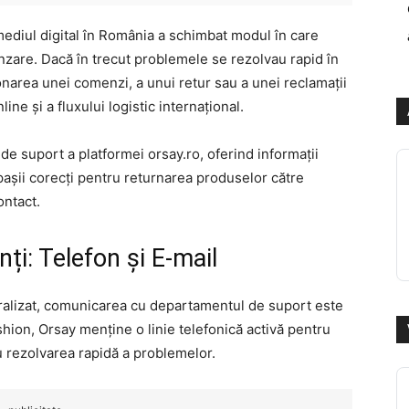
mediul digital în România a schimbat modul în care
ânzare. Dacă în trecut problemele se rezolvau rapid în
onarea unei comenzi, a unui retur sau a unei reclamații
ne și a fluxului logistic internațional.
de suport a platformei orsay.ro, oferind informații
 pașii corecți pentru returnarea produselor către
ontact.
nți: Telefon și E-mail
ralizat, comunicarea cu departamentul de suport este
ashion, Orsay menține o linie telefonică activă pentru
u rezolvarea rapidă a problemelor.