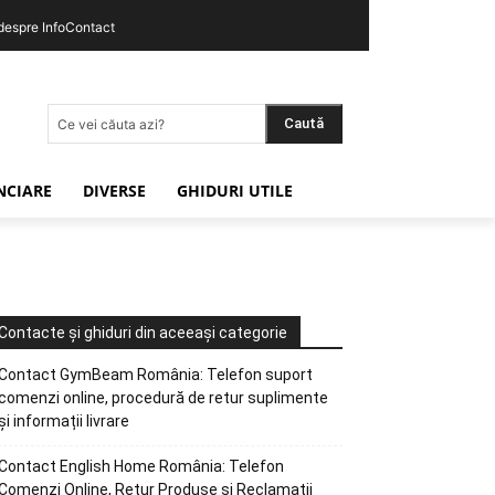
 despre InfoContact
Caută
Ce vei căuta azi?
ANCIARE
DIVERSE
GHIDURI UTILE
Contacte și ghiduri din aceeași categorie
Contact GymBeam România: Telefon suport
comenzi online, procedură de retur suplimente
și informații livrare
Contact English Home România: Telefon
Comenzi Online, Retur Produse și Reclamații