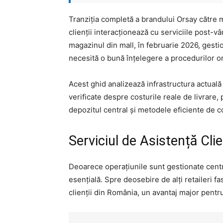
Tranziția completă a brandului Orsay către 
clienții interacționează cu serviciile post-v
magazinul din mall, în februarie 2026, gesti
necesită o bună înțelegere a procedurilor onli
Acest ghid analizează infrastructura actuală 
verificate despre costurile reale de livrare,
depozitul central și metodele eficiente de c
Serviciul de Asistență Clie
Deoarece operațiunile sunt gestionate cent
esențială. Spre deosebire de alți retaileri f
clienții din România, un avantaj major pentr