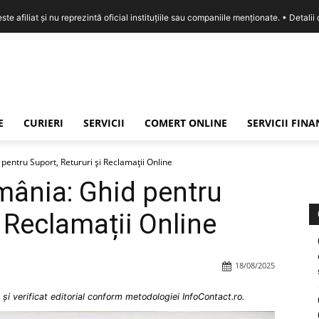
e afiliat și nu reprezintă oficial instituțiile sau companiile menționate. •
Detalii
E
CURIERI
SERVICII
COMERT ONLINE
SERVICII FIN
entru Suport, Retururi și Reclamații Online
mânia: Ghid pentru
i Reclamații Online
18/08/2025
și verificat editorial conform metodologiei InfoContact.ro.