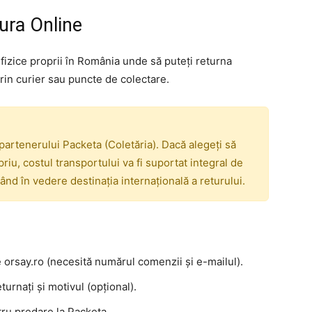
ura Online
zice proprii în România unde să puteți returna
prin curier sau puncte de colectare.
 partenerului Packeta (Coletăria). Dacă alegeți să
opriu, costul transportului va fi suportat integral de
ând în vedere destinația internațională a returului.
e orsay.ro (necesită numărul comenzii și e-mailul).
turnați și motivul (opțional).
tru predare la Packeta.