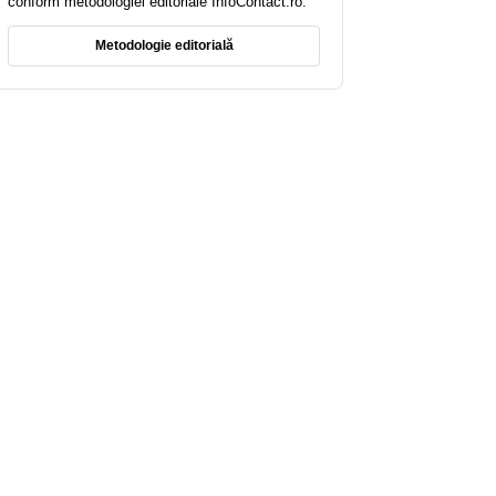
conform metodologiei editoriale InfoContact.ro.
Metodologie editorială