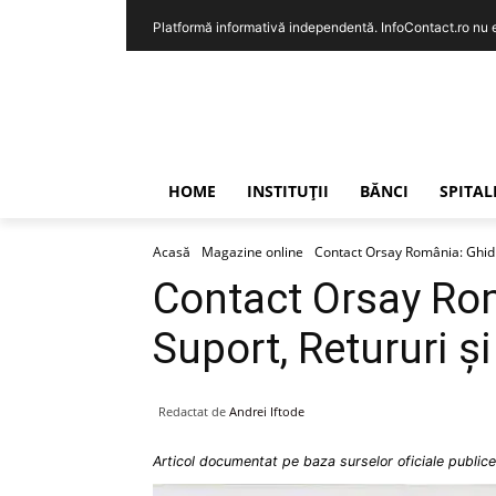
Platformă informativă independentă. InfoContact.ro nu est
HOME
INSTITUȚII
BĂNCI
SPITAL
Acasă
Magazine online
Contact Orsay România: Ghid p
Contact Orsay Ro
Suport, Retururi ș
Redactat de
Andrei Iftode
Articol documentat pe baza surselor oficiale publice 