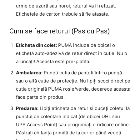
urme de uzură sau noroi, returul va fi refuzat.
Etichetele de carton trebuie să fie atașate.
Cum se face returul (Pas cu Pas)
Eticheta din colet:
PUMA include de obicei o
etichetă auto-adezivă de retur direct în cutie. Nu o
aruncați! Aceasta este pre-plătită.
Ambalarea:
Puneți cutia de pantofi într-o pungă
sau o altă cutie de protecție. Nu lipiți scoci direct pe
cutia originală PUMA roșie/verde, deoarece aceasta
face parte din produs.
Predarea:
Lipiți eticheta de retur și duceți coletul la
punctul de colectare indicat (de obicei DHL sau
UPS Access Point) sau programați o ridicare online.
Păstrați chitanța primită de la curier până vedeți