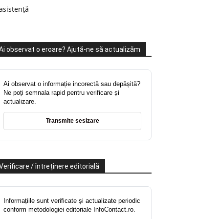
asistență
Ai observat o eroare? Ajută-ne să actualizăm
Ai observat o informație incorectă sau depășită?
Ne poți semnala rapid pentru verificare și
actualizare.
Transmite sesizare
Verificare / întreținere editorială
Informațiile sunt verificate și actualizate periodic
conform metodologiei editoriale InfoContact.ro.