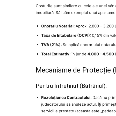
Costurile sunt similare cu cele ale unei vân
imobiliară. Să luăm exemplul unui apartamen
Onorariu Notarial:
Aprox. 2.800 – 3.200 L
Taxa de Intabulare (OCPI):
0,15% din val
TVA (21%):
Se aplică onorariului notarulu
Total Estimativ:
În jur de
4.000 – 4.500 
Mecanisme de Protecție (R
Pentru Întreținut (Bătrânul):
Rezoluțiunea Contractului:
Dacă nu prime
judecătorului să anuleze actul. Îți primeș
serviciile prestate (aceasta este „pedeaps