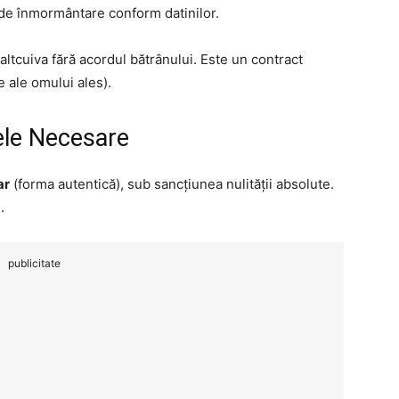
 de înmormântare conform datinilor.
altcuiva fără acordul bătrânului. Este un contract
e ale omului ales).
ele Necesare
ar
(forma autentică), sub sancțiunea nulității absolute.
.
publicitate