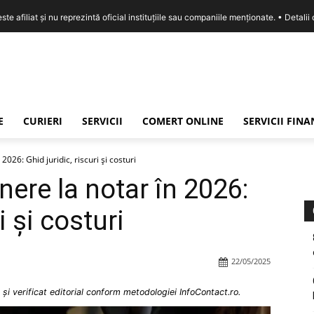
e afiliat și nu reprezintă oficial instituțiile sau companiile menționate. •
Detalii
E
CURIERI
SERVICII
COMERT ONLINE
SERVICII FIN
2026: Ghid juridic, riscuri și costuri
nere la notar în 2026:
i și costuri
22/05/2025
și verificat editorial conform metodologiei InfoContact.ro.