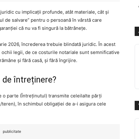
ridic cu implicații profunde, atât materiale, cât și
ul de salvare” pentru o persoană în vârstă care
ranției că nu va fi singură la bătrânețe.
rie 2026, încrederea trebuie blindată juridic. În acest
ochii legii, de ce costurile notariale sunt semnificative
ămâne și fără casă, și fără îngrijire.
l de întreținere?
 o parte (Întreținutul) transmite celeilalte părți
/teren), în schimbul obligației de a-i asigura cele
publicitate