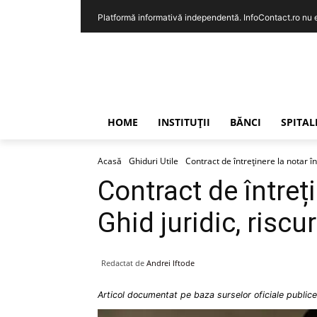
Platformă informativă independentă. InfoContact.ro nu est
HOME
INSTITUȚII
BĂNCI
SPITAL
Acasă
Ghiduri Utile
Contract de întreținere la notar în 
Contract de întreți
Ghid juridic, riscur
Redactat de
Andrei Iftode
Articol documentat pe baza surselor oficiale publice 