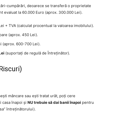
zări-cumpărări, deoarece se transferă o proprietate
t evaluat la 60.000 Euro (aprox. 300.000 Lei).
ei + TVA (calculat procentual la valoarea imobilului).
oare (aprox. 450 Lei).
i (aprox. 600-700 Lei).
Lei
(suportați de regulă de Întreținător).
iscuri)
ști mâncare sau ești tratat urât, poți cere
ti casa înapoi și
NU trebuie să dai banii înapoi
pentru
a” întreținătorului).