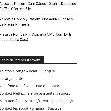
Aplicația Petrom: Cum Găsești Stațiile Deschise
24/7 și Ofertele Zilei
Aplicația OMV MyStation: Cum Aduni Puncte și
Ce Premii Primești
Plata La Pompă Prin Aplicația OMV: Cum Eviți
Coada De La Casă
Pagini de interes frecvent
Telefon Orange – Relații Clienți și
deranjamente
Vodafone România – Date de Contact
Contact Netflix: Telefon asistență și suport
Zara România: Asistență, Retur și Reclamații
Contact Facebook România – Suport și