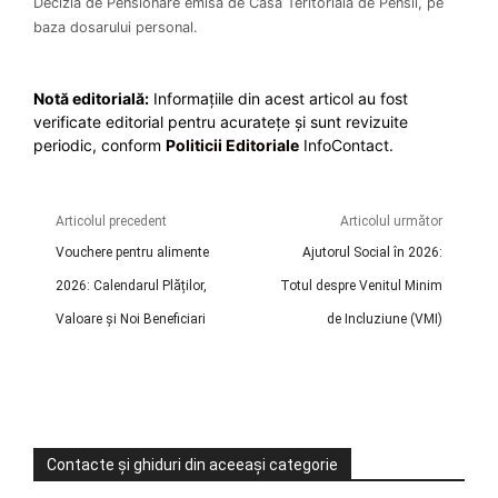
Decizia de Pensionare emisă de Casa Teritorială de Pensii, pe
baza dosarului personal.
Notă editorială:
Informațiile din acest articol au fost
verificate editorial pentru acuratețe și sunt revizuite
periodic, conform
Politicii Editoriale
InfoContact.
Articolul precedent
Articolul următor
Vouchere pentru alimente
Ajutorul Social în 2026:
2026: Calendarul Plăților,
Totul despre Venitul Minim
Valoare și Noi Beneficiari
de Incluziune (VMI)
Contacte și ghiduri din aceeași categorie