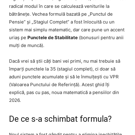
radical modul în care se calculează veniturile la
bătrânețe. Vechea formulă bazată pe „Punctul de
Pensie” și „Stagiul Complet” a fost înlocuită cu un
sistem mai simplu matematic, dar care pune un accent
uriaș pe
Punctele de Stabilitate
(bonusuri pentru anii
mulți de muncă).
Dacă vrei să știi câți bani vei primi, nu mai trebuie să
împarți punctele la 35 (stagiul complet), ci doar să
aduni punctele acumulate și să le înmulțești cu VPR
(Valoarea Punctului de Referință). Acest ghid îți
explică, pas cu pas, noua matematică a pensiilor din
2026.
De ce s-a schimbat formula?
Noul sistem a fost gândit pentru a elimina inechitățile.