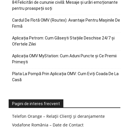
84 Felicitări de cununie civilă: Mesaje și urări emoționante
pentru proaspeții soți
Cardul De Flotă OMV (Routex): Avantaje Pentru Mașinile De
Firmă
Aplicația Petrom: Cum Găsești Stațiile Deschise 24/7 și
Ofertele Zilei
Aplicația OMV MyStation: Cum Aduni Puncte și Ce Premii
Primești
Plata La Pompă Prin Aplicația OMV: Cum Eviți Coada De La
Casă
Pagini de interes frecvent
Telefon Orange – Relații Clienți și deranjamente
Vodafone România – Date de Contact