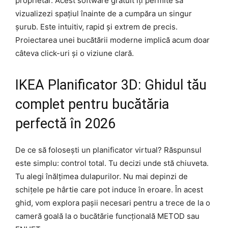
proprietar. Acest software gratuit îți permite să
vizualizezi spațiul înainte de a cumpăra un singur
șurub. Este intuitiv, rapid și extrem de precis.
Proiectarea unei bucătării moderne implică acum doar
câteva click-uri și o viziune clară.
IKEA Planificator 3D: Ghidul tău
complet pentru bucătăria
perfectă în 2026
De ce să folosești un planificator virtual? Răspunsul
este simplu: control total. Tu decizi unde stă chiuveta.
Tu alegi înălțimea dulapurilor. Nu mai depinzi de
schițele pe hârtie care pot induce în eroare. În acest
ghid, vom explora pașii necesari pentru a trece de la o
cameră goală la o bucătărie funcțională METOD sau