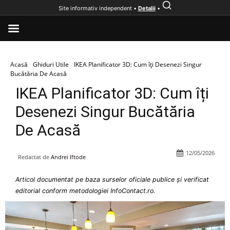
Site informativ independent •
Detalii
•
Acasă
Ghiduri Utile
IKEA Planificator 3D: Cum îți Desenezi Singur
Bucătăria De Acasă
IKEA Planificator 3D: Cum îți
Desenezi Singur Bucătăria
De Acasă
12/05/2026
Redactat de
Andrei Iftode
Articol documentat pe baza surselor oficiale publice și verificat
editorial conform metodologiei InfoContact.ro.