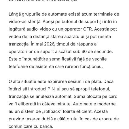
Lângă grupurile de automate există acum terminale de
video-asistență. Apeși pe butonul de suport și intri în
legătură audio-video cu un operator CFR. Aceștia pot
vedea de la distanță starea aparatului și pot reseta
tranzacția. În mai 2026, timpul de răspuns al
operatorilor de suport a scăzut sub 60 de secunde.
Este o îmbunătățire semnificativă față de vechile
telefoane de asistență care rareori funcționau.
O altă situație este expirarea sesiunii de plată. Dacă
întârzi să introduci PIN-ul sau să apropii telefonul,
tranzacția se anulează automat. Suma blocată pe card
va fi eliberată în câteva minute. Automatele moderne
au un sistem de „rollback” foarte eficient. Acesta
previne taxarea dublă a călătorului în caz de eroare de
comunicare cu banca.