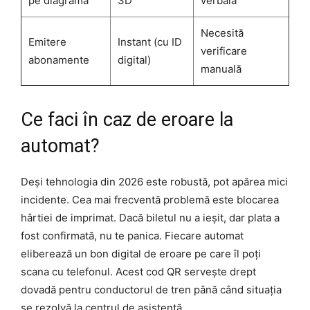
pe diagramă
3D
verbală
Necesită
Emitere
Instant (cu ID
verificare
abonamente
digital)
manuală
Ce faci în caz de eroare la
automat?
Deși tehnologia din 2026 este robustă, pot apărea mici
incidente. Cea mai frecventă problemă este blocarea
hârtiei de imprimat. Dacă biletul nu a ieșit, dar plata a
fost confirmată, nu te panica. Fiecare automat
eliberează un bon digital de eroare pe care îl poți
scana cu telefonul. Acest cod QR servește drept
dovadă pentru conductorul de tren până când situația
se rezolvă la centrul de asistență.