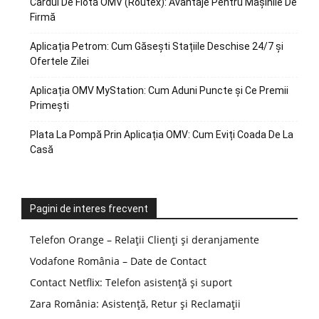
Cardul De Flotă OMV (Routex): Avantaje Pentru Mașinile De
Firmă
Aplicația Petrom: Cum Găsești Stațiile Deschise 24/7 și
Ofertele Zilei
Aplicația OMV MyStation: Cum Aduni Puncte și Ce Premii
Primești
Plata La Pompă Prin Aplicația OMV: Cum Eviți Coada De La
Casă
Pagini de interes frecvent
Telefon Orange – Relații Clienți și deranjamente
Vodafone România – Date de Contact
Contact Netflix: Telefon asistență și suport
Zara România: Asistență, Retur și Reclamații