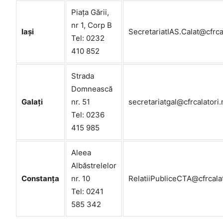
Piața Gării,
nr 1, Corp B
Iași
SecretariatIAS.Calat@cfrcal
Tel: 0232
410 852
Strada
Domnească
Galați
nr. 51
secretariatgal@cfrcalatori.
Tel: 0236
415 985
Aleea
Albăstrelelor
Constanța
nr. 10
RelatiiPubliceCTA@cfrcalat
Tel: 0241
585 342