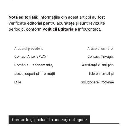
Notă editorială:
Informațiile din acest articol au fost
verificate editorial pentru acuratețe și sunt revizuite
periodic, conform
Politicii Editoriale
InfoContact.
Articolul precedent
Articolul următor
Contact AntenaPLAY
Contact Trivago:
România – abonamente,
Asistență clienți prin
acces, suport și informații
telefon, email și
utile
Soluționare Probleme
Contacte și ghiduri din aceeași categorie