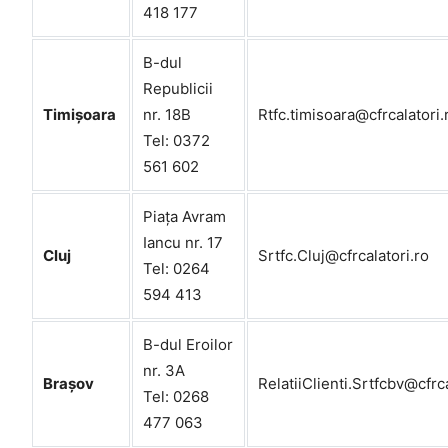
418 177
B-dul
Republicii
Timișoara
nr. 18B
Rtfc.timisoara@cfrcalatori.
Tel: 0372
561 602
Piața Avram
Iancu nr. 17
Cluj
Srtfc.Cluj@cfrcalatori.ro
Tel: 0264
594 413
B-dul Eroilor
nr. 3A
Brașov
RelatiiClienti.Srtfcbv@cfrca
Tel: 0268
477 063