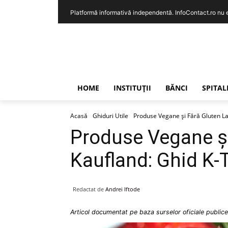
Platformă informativă independentă. InfoContact.ro nu est
HOME
INSTITUȚII
BĂNCI
SPITAL
Acasă
Ghiduri Utile
Produse Vegane și Fără Gluten La
Produse Vegane și
Kaufland: Ghid K-T
Redactat de
Andrei Iftode
Articol documentat pe baza surselor oficiale publice 