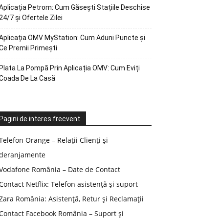
Aplicația Petrom: Cum Găsești Stațiile Deschise
24/7 și Ofertele Zilei
Aplicația OMV MyStation: Cum Aduni Puncte și
Ce Premii Primești
Plata La Pompă Prin Aplicația OMV: Cum Eviți
Coada De La Casă
Pagini de interes frecvent
Telefon Orange – Relații Clienți și
deranjamente
Vodafone România – Date de Contact
Contact Netflix: Telefon asistență și suport
Zara România: Asistență, Retur și Reclamații
Contact Facebook România – Suport și