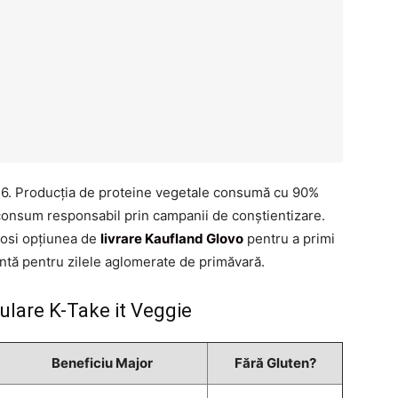
026. Producția de proteine vegetale consumă cu 90%
consum responsabil prin campanii de conștientizare.
olosi opțiunea de
livrare Kaufland Glovo
pentru a primi
ientă pentru zilele aglomerate de primăvară.
lare K-Take it Veggie
Beneficiu Major
Fără Gluten?