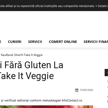
e afiliat și nu reprezintă oficial instituțiile sau companiile menționate. •
Detalii
E
CURIERI
SERVICII
COMERT ONLINE
SERVICII FIN
 Kaufland: Ghid K-Take It Veggie
 Fără Gluten La
ake It Veggie
15/05/2026
și verificat editorial conform metodologiei InfoContact.ro.