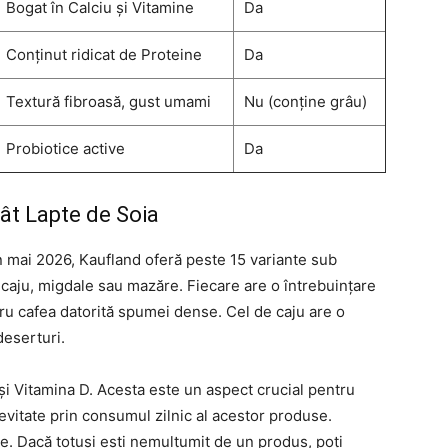
Bogat în Calciu și Vitamine
Da
Conținut ridicat de Proteine
Da
Textură fibroasă, gust umami
Nu (conține grâu)
Probiotice active
Da
ât Lapte de Soia
n mai 2026, Kaufland oferă peste 15 variante sub
, caju, migdale sau mazăre. Fiecare are o întrebuințare
ru cafea datorită spumei dense. Cel de caju are o
deserturi.
 și Vitamina D. Acesta este un aspect crucial pentru
 evitate prin consumul zilnic al acestor produse.
e. Dacă totuși ești nemulțumit de un produs, poți