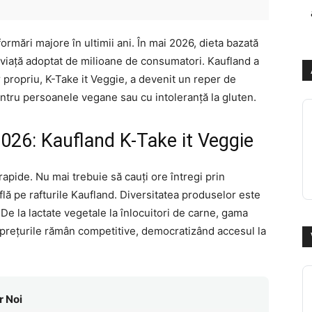
ormări majore în ultimii ani. În mai 2026, dieta bazată
e viață adoptat de milioane de consumatori. Kaufland a
r propriu, K-Take it Veggie, a devenit un reper de
entru persoanele vegane sau cu intoleranță la gluten.
2026: Kaufland K-Take it Veggie
apide. Nu mai trebuie să cauți ore întregi prin
flă pe rafturile Kaufland. Diversitatea produselor este
e la lactate vegetale la înlocuitori de carne, gama
, prețurile rămân competitive, democratizând accesul la
r Noi