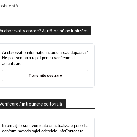
asistență
Ai observat o eroare? Ajută-ne să actualizăm
Ai observat o informație incorectă sau depășită?
Ne poți semnala rapid pentru verificare și
actualizare.
Transmite sesizare
Verificare / întreținere editorială
Informațiile sunt verificate și actualizate periodic
conform metodologiei editoriale InfoContact.ro.