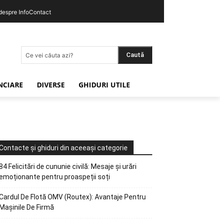
 despre InfoContact
Caută
Ce vei căuta azi?
ANCIARE
DIVERSE
GHIDURI UTILE
Contacte și ghiduri din aceeași categorie
84 Felicitări de cununie civilă: Mesaje și urări
emoționante pentru proaspeții soți
Cardul De Flotă OMV (Routex): Avantaje Pentru
Mașinile De Firmă