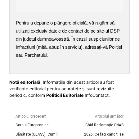
Pentru a depune o plângere oficială, vă rugăm să
utilizați exclusiv datele de contact de pe site-ul DSP
din județul dumneavoastră. În cazul suspiciunilor de
infracțiuni (mită, abuz în serviciu), adresați-vă Poliției
sau Parchetului.
Notă editorială:
Informațiile din acest articol au fost
verificate editorial pentru acuratețe și sunt revizuite
periodic, conform
Politicii Editoriale
InfoContact.
Articolul precedent
Articolul următor
Cardul European de
Ghid Reclamație CNAS
Sănătate (CEASS): Cum îl
2026: Ce faci când ți se