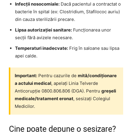
Infecții nosocomiale:
Dacă pacientul a contractat o
bacterie în spital (ex: Clostridium, Stafilococ auriu)
din cauza sterilizării precare.
Lipsa autorizației sanitare:
Funcționarea unor
secții fără avizele necesare.
Temperaturi inadecvate:
Frig în saloane sau lipsa
apei calde.
Important:
Pentru cazurile de
mită/condiționare
a actului medical
, apelați Linia Telverde
Anticorupție 0800.806.806 (DGA). Pentru
greșeli
medicale/tratament eronat
, sesizați Colegiul
Medicilor.
Cine poate depune o sesizare?