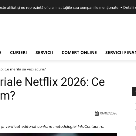
e afiliat și nu reprezintă oficial instituțiile sau companiile menționate. •
Detalii
E
CURIERI
SERVICII
COMERT ONLINE
SERVICII FIN
026: Ce merită să vezi acum?
riale Netflix 2026: Ce
um?
06/02/2026
și verificat editorial conform metodologiei InfoContact.ro.