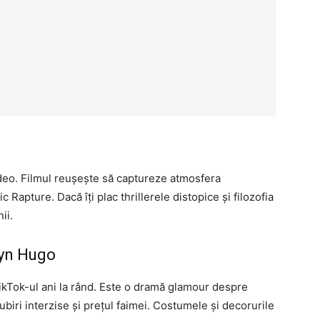
ideo. Filmul reușește să captureze atmosfera
 Rapture. Dacă îți plac thrillerele distopice și filozofia
ii.
lyn Hugo
ikTok-ul ani la rând. Este o dramă glamour despre
biri interzise și prețul faimei. Costumele și decorurile