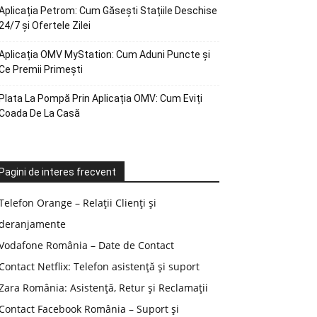
Aplicația Petrom: Cum Găsești Stațiile Deschise
24/7 și Ofertele Zilei
Aplicația OMV MyStation: Cum Aduni Puncte și
Ce Premii Primești
Plata La Pompă Prin Aplicația OMV: Cum Eviți
Coada De La Casă
Pagini de interes frecvent
Telefon Orange – Relații Clienți și
deranjamente
Vodafone România – Date de Contact
Contact Netflix: Telefon asistență și suport
Zara România: Asistență, Retur și Reclamații
Contact Facebook România – Suport și