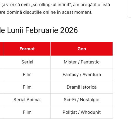
i vrei să eviți „scrolling-ul infinit”, am pregătit o listă
 care domină discuțiile online în acest moment.
e Lunii Februarie 2026
Format
Gen
Serial
Mister / Fantastic
Film
Fantasy / Aventură
Film
Dramă Istorică
Serial Animat
Sci-Fi / Nostalgie
Film
Polițist / Whodunit