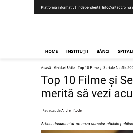
Platformă informativă independentă. InfoContact.ro nu est
HOME
INSTITUȚII
BĂNCI
SPITAL
Acasă
Ghiduri Utile
Top 10 Filme și Seriale Netflix 2
Top 10 Filme și Se
merită să vezi ac
Redactat de
Andrei Iftode
Articol documentat pe baza surselor oficiale publice 