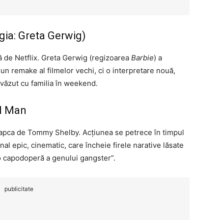
gia: Greta Gerwig)
ă de Netflix. Greta Gerwig (regizoarea
Barbie
) a
un remake al filmelor vechi, ci o interpretare nouă,
 văzut cu familia în weekend.
al Man
 șapca de Tommy Shelby. Acțiunea se petrece în timpul
nal epic, cinematic, care încheie firele narative lăsate
 „o capodoperă a genului gangster”.
publicitate