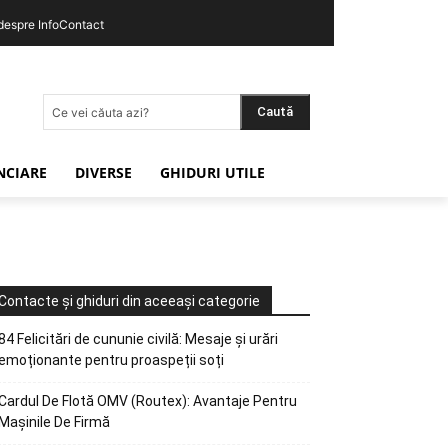
 despre InfoContact
Caută
Ce vei căuta azi?
ANCIARE
DIVERSE
GHIDURI UTILE
Contacte și ghiduri din aceeași categorie
84 Felicitări de cununie civilă: Mesaje și urări
emoționante pentru proaspeții soți
Cardul De Flotă OMV (Routex): Avantaje Pentru
Mașinile De Firmă