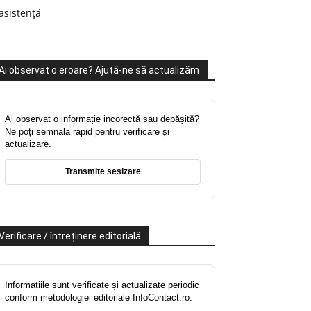
asistență
Ai observat o eroare? Ajută-ne să actualizăm
Ai observat o informație incorectă sau depășită?
Ne poți semnala rapid pentru verificare și
actualizare.
Transmite sesizare
Verificare / întreținere editorială
Informațiile sunt verificate și actualizate periodic
conform metodologiei editoriale InfoContact.ro.