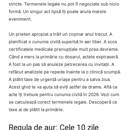
stricte. Termenele legale nu pot fi negociate sub nicio
formă. Un singur act lipsă îți poate anula marele
eveniment.
Un prieten apropiat a trăit un coșmar anul trecut. A
planificat o cununie civilă superbă în aer liber. A scos
certificatele medicale prenupțiale mult prea devreme.
Când a mers la primărie cu dosarul, actele expiraseră.
A fost la un pas să anuleze petrecerea cu invitații. A
refăcut analizele pe repede înainte la o clinică scumpă.
A plătit taxe de urgență uriașe pentru a salva ziua.
Acest ghid te va ajuta să eviți astfel de drame. Află ce
acte îți trebuie pentru cununia civilă în 2026. Vezi cum
se calculează corect termenele legale. Descoperă ce
taxe ai de plătit la primărie.
Regula de aur: Cele 10 zile