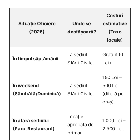
Costuri
Situație Oficiere
Unde se
estimative
(2026)
desfășoară?
(Taxe
locale)
La sediul
Gratuit (0
În timpul săptămânii
Stării Civile.
Lei).
150 Lei –
În weekend
La sediul
500 Lei
(Sâmbătă/Duminică)
Stării Civile.
(diferă pe
oraș).
Locație
În afara sediului
1.000 Lei –
aprobată de
(Parc, Restaurant)
2.500 Lei.
primar.