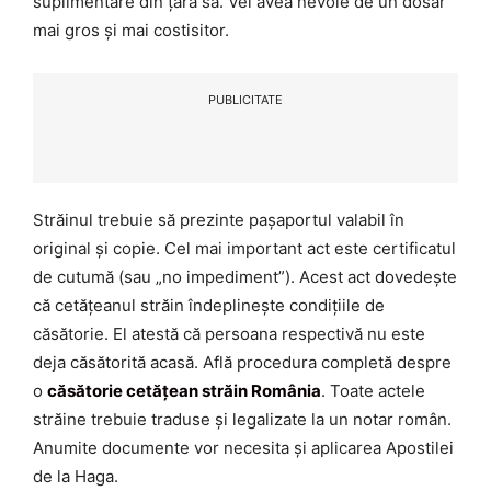
suplimentare din țara sa. Vei avea nevoie de un dosar
mai gros și mai costisitor.
PUBLICITATE
Străinul trebuie să prezinte pașaportul valabil în
original și copie. Cel mai important act este certificatul
de cutumă (sau „no impediment”). Acest act dovedește
că cetățeanul străin îndeplinește condițiile de
căsătorie. El atestă că persoana respectivă nu este
deja căsătorită acasă. Află procedura completă despre
o
căsătorie cetățean străin România
. Toate actele
străine trebuie traduse și legalizate la un notar român.
Anumite documente vor necesita și aplicarea Apostilei
de la Haga.