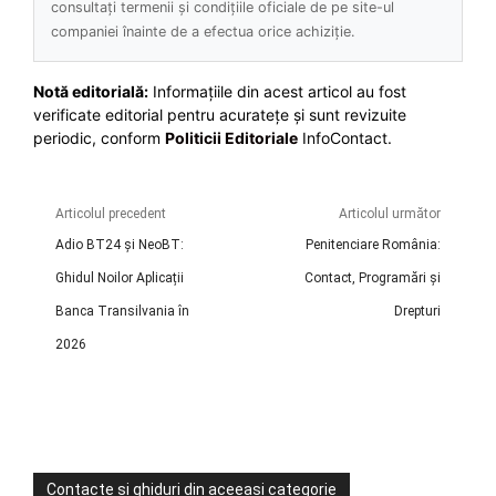
consultați termenii și condițiile oficiale de pe site-ul
companiei înainte de a efectua orice achiziție.
Notă editorială:
Informațiile din acest articol au fost
verificate editorial pentru acuratețe și sunt revizuite
periodic, conform
Politicii Editoriale
InfoContact.
Articolul precedent
Articolul următor
Adio BT24 și NeoBT:
Penitenciare România:
Ghidul Noilor Aplicații
Contact, Programări și
Banca Transilvania în
Drepturi
2026
Contacte și ghiduri din aceeași categorie