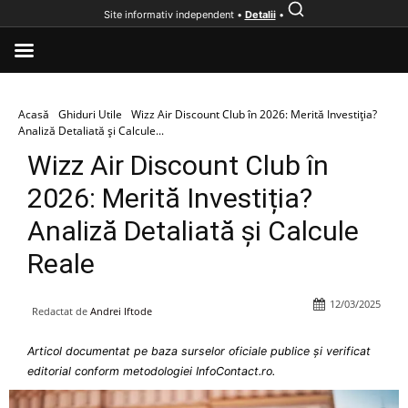
Site informativ independent •
Detalii
•
Acasă
Ghiduri Utile
Wizz Air Discount Club în 2026: Merită Investiția?
Analiză Detaliată și Calcule...
Wizz Air Discount Club în
2026: Merită Investiția?
Analiză Detaliată și Calcule
Reale
12/03/2025
Redactat de
Andrei Iftode
Articol documentat pe baza surselor oficiale publice și verificat
editorial conform metodologiei InfoContact.ro.