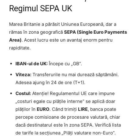
Regimul SEPA UK
Marea Britanie a părăsit Uniunea Europeană, dar a
rămas în zona geografică
SEPA (Single Euro Payments
Area)
. Acest lucru este un avantaj enorm pentru
rapiditate.
IBAN-ul de UK:
Începe cu „GB”.
Viteza:
Transferurile nu mai durează săptămâni.
Adesea ajung în 24 de ore (T+1).
Costul:
Atenție! Regulamentul UE care impune
„costuri egale cu plățile interne” se aplică doar
plăților în
EURO
. Când trimiți
LIRE
, banca poate
percepe comisioane de procesare valutară, chiar
dacă destinatarul este în zona SEPA. Verifică lista
de tarife la secțiunea „Plăți valutare non-Euro”.