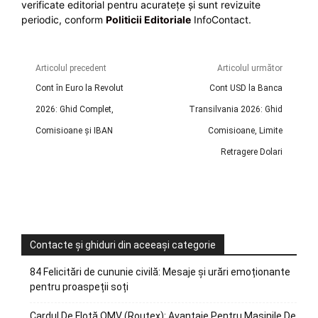
verificate editorial pentru acuratețe și sunt revizuite
periodic, conform
Politicii Editoriale
InfoContact.
Articolul precedent
Articolul următor
Cont în Euro la Revolut
Cont USD la Banca
2026: Ghid Complet,
Transilvania 2026: Ghid
Comisioane și IBAN
Comisioane, Limite
Retragere Dolari
Contacte și ghiduri din aceeași categorie
84 Felicitări de cununie civilă: Mesaje și urări emoționante
pentru proaspeții soți
Cardul De Flotă OMV (Routex): Avantaje Pentru Mașinile De