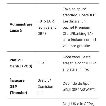
Taxa se aplică
standard. Poate fi
0
~3-5 EUR
Lei
dacă ai un
Administrare
(echivalent
pachet Premium
Lunară
GBP)
(Gold/Banking 1:1)
care include conturi
valutare gratuite.
Dacă cardul este
Plăți cu
0 Lei
atașat la contul GBP
Cardul (POS)
și plata e în lire.
Încasare
Gratuit /
Depinde de tipul
GBP
Comision
plății (SEPA/SWIFT).
(Transfer)
mic
Deși UK e în SEPA,