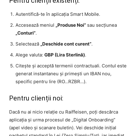
Pentru clienții existenți:
Autentifică-te în aplicația Smart Mobile.
Accesează meniul
„Produse Noi”
sau secțiunea
„Conturi”
.
Selectează
„Deschide cont curent”
.
Alege valuta:
GBP (Lira Sterlină)
.
Citește și acceptă termenii contractuali. Contul este
generat instantaneu și primești un IBAN nou,
specific pentru lire (RO…RZBR…).
Pentru clienții noi:
Dacă nu ai nicio relație cu Raiffeisen, poți descărca
aplicația și urma procesul de „Digital Onboarding”
(apel video și scanare buletin). Vei deschide inițial
pachetul standard în Lei (Zero Simplu/Tot), iar imediat