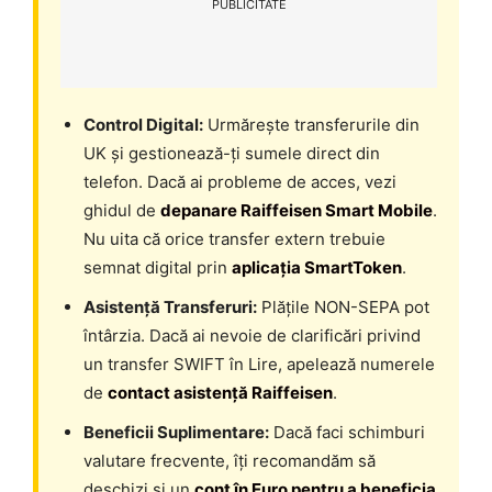
PUBLICITATE
Control Digital:
Urmărește transferurile din
UK și gestionează-ți sumele direct din
telefon. Dacă ai probleme de acces, vezi
ghidul de
depanare Raiffeisen Smart Mobile
.
Nu uita că orice transfer extern trebuie
semnat digital prin
aplicația SmartToken
.
Asistență Transferuri:
Plățile NON-SEPA pot
întârzia. Dacă ai nevoie de clarificări privind
un transfer SWIFT în Lire, apelează numerele
de
contact asistență Raiffeisen
.
Beneficii Suplimentare:
Dacă faci schimburi
valutare frecvente, îți recomandăm să
deschizi și un
cont în Euro pentru a beneficia