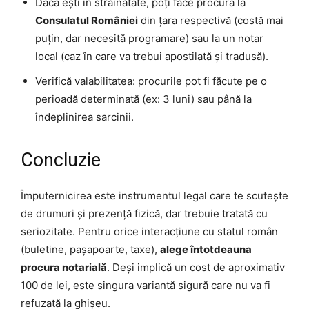
Dacă ești în străinătate, poți face procura la
Consulatul României
din țara respectivă (costă mai
puțin, dar necesită programare) sau la un notar
local (caz în care va trebui apostilată și tradusă).
Verifică valabilitatea: procurile pot fi făcute pe o
perioadă determinată (ex: 3 luni) sau până la
îndeplinirea sarcinii.
Concluzie
Împuternicirea este instrumentul legal care te scutește
de drumuri și prezență fizică, dar trebuie tratată cu
seriozitate. Pentru orice interacțiune cu statul român
(buletine, pașapoarte, taxe),
alege întotdeauna
procura notarială
. Deși implică un cost de aproximativ
100 de lei, este singura variantă sigură care nu va fi
refuzată la ghișeu.