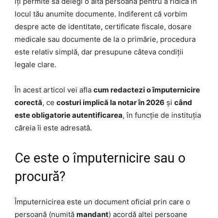
îți permite să delegi o altă persoană pentru a ridica în
locul tău anumite documente. Indiferent că vorbim
despre acte de identitate, certificate fiscale, dosare
medicale sau documente de la o primărie, procedura
este relativ simplă, dar presupune câteva condiții
legale clare.
În acest articol vei afla
cum redactezi o împuternicire
corectă
, ce
costuri implică la notar în 2026
și
când
este obligatorie autentificarea
, în funcție de instituția
căreia îi este adresată.
Ce este o împuternicire sau o
procură?
Împuternicirea este un document oficial prin care o
persoană (numită
mandant
) acordă altei persoane