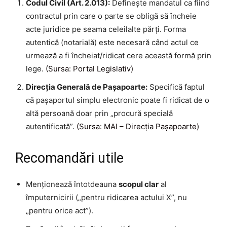
Codul Civil (Art. 2.013):
Definește mandatul ca fiind
contractul prin care o parte se obligă să încheie
acte juridice pe seama celeilalte părți. Forma
autentică (notarială) este necesară când actul ce
urmează a fi încheiat/ridicat cere această formă prin
lege.
(Sursa: Portal Legislativ)
Direcția Generală de Pașapoarte:
Specifică faptul
că pașaportul simplu electronic poate fi ridicat de o
altă persoană doar prin „procură specială
autentificată”.
(Sursa: MAI – Direcția Pașapoarte)
Recomandări utile
Menționează întotdeauna
scopul clar
al
împuternicirii („pentru ridicarea actului X”, nu
„pentru orice act”).