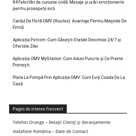
84 Felicitări de cununie civilă: Mesaje și urări emoționante
pentru proaspeții soți
Cardul De Flotă OMV (Routex): Avantaje Pentru Mașinile De
Firmă
Aplicația Petrom: Cum Găsești Stațiile Deschise 24/7 și
Ofertele Zilei
Aplicația OMV MyStation: Cum Aduni Puncte și Ce Premii
Primești
Plata La Pompă Prin Aplicația OMV: Cum Eviți Coada De La
Casă
Pagini de interes frecvent
Telefon Orange – Relații Clienți și deranjamente
Vodafone România – Date de Contact