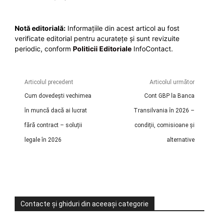
Notă editorială:
Informațiile din acest articol au fost
verificate editorial pentru acuratețe și sunt revizuite
periodic, conform
Politicii Editoriale
InfoContact.
Articolul precedent
Articolul următor
Cum dovedești vechimea
Cont GBP la Banca
în muncă dacă ai lucrat
Transilvania în 2026 –
fără contract – soluții
condiții, comisioane și
legale în 2026
alternative
Contacte și ghiduri din aceeași categorie