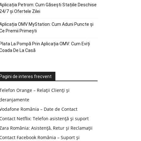
Aplicația Petrom: Cum Găsești Stațiile Deschise
24/7 și Ofertele Zilei
Aplicația OMV MyStation: Cum Aduni Puncte și
Ce Premii Primești
Plata La Pompă Prin Aplicația OMV: Cum Eviți
Coada De La Casă
Pagini de interes frecvent
Telefon Orange – Relații Clienți și
deranjamente
Vodafone România – Date de Contact
Contact Netflix: Telefon asistență și suport
Zara România: Asistență, Retur și Reclamații
Contact Facebook România – Suport și