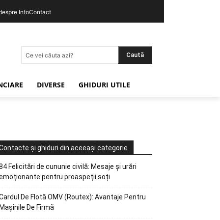
 despre InfoContact
Caută
Ce vei căuta azi?
ANCIARE
DIVERSE
GHIDURI UTILE
Contacte și ghiduri din aceeași categorie
84 Felicitări de cununie civilă: Mesaje și urări
emoționante pentru proaspeții soți
Cardul De Flotă OMV (Routex): Avantaje Pentru
Mașinile De Firmă