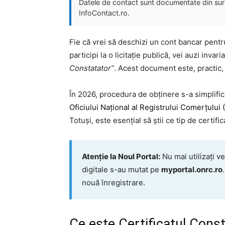
Datele de contact sunt documentate din surse
InfoContact.ro.
Fie că vrei să deschizi un cont bancar pentr
participi la o licitație publică, vei auzi invari
Constatator”
. Acest document este, practic, 
În 2026, procedura de obținere s-a simplifica
Oficiului Național al Registrului Comerțului
Totuși, este esențial să știi ce tip de certifica
Atenție la Noul Portal:
Nu mai utilizați ve
digitale s-au mutat pe
myportal.onrc.ro
nouă înregistrare.
Ce este Certificatul Const