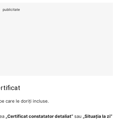
publicitate
rtificat
e care le doriți incluse.
nea
„Certificat constatator detaliat”
sau
„Situația la zi”