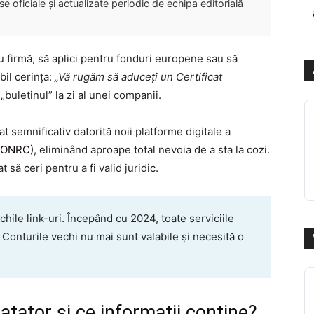
 oficiale și actualizate periodic de echipa editorială
u firmă, să aplici pentru fonduri europene sau să
abil cerința:
„Vă rugăm să aduceți un Certificat
„buletinul” la zi al unei companii.
t semnificativ datorită noii platforme digitale a
 (ONRC)
, eliminând aproape total nevoia de a sta la cozi.
t să ceri pentru a fi valid juridic.
chile link-uri. Începând cu 2024, toate serviciile
. Conturile vechi nu mai sunt valabile și necesită o
atator și ce informații conține?