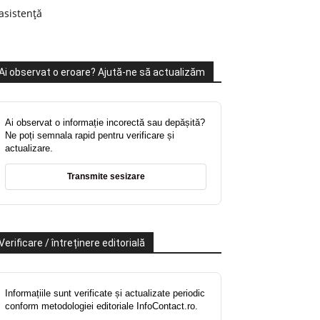
asistență
Ai observat o eroare? Ajută-ne să actualizăm
Ai observat o informație incorectă sau depășită?
Ne poți semnala rapid pentru verificare și
actualizare.
Transmite sesizare
Verificare / întreținere editorială
Informațiile sunt verificate și actualizate periodic
conform metodologiei editoriale InfoContact.ro.