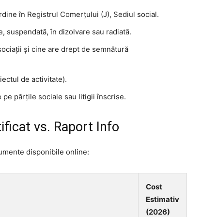
ne în Registrul Comerțului (J), Sediul social.
e, suspendată, în dizolvare sau radiată.
ociații și cine are drept de semnătură
ctul de activitate).
e părțile sociale sau litigii înscrise.
ficat vs. Raport Info
umente disponibile online:
Cost
Estimativ
(2026)