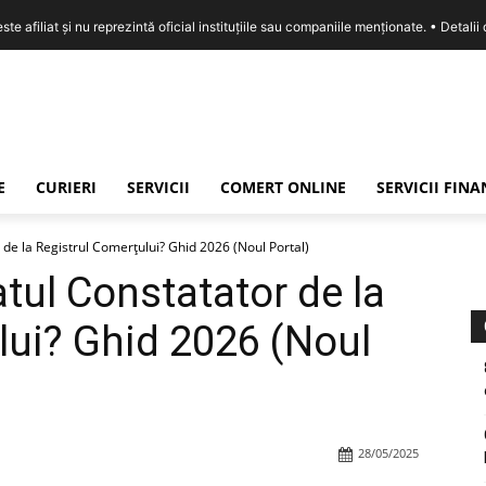
e afiliat și nu reprezintă oficial instituțiile sau companiile menționate. •
Detalii
E
CURIERI
SERVICII
COMERT ONLINE
SERVICII FIN
r de la Registrul Comerțului? Ghid 2026 (Noul Portal)
atul Constatator de la
lui? Ghid 2026 (Noul
28/05/2025