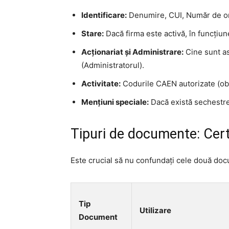
Identificare:
Denumire, CUI, Număr de ordi
Stare:
Dacă firma este activă, în funcțiun
Acționariat și Administrare:
Cine sunt as
(Administratorul).
Activitate:
Codurile CAEN autorizate (obie
Mențiuni speciale:
Dacă există sechestre p
Tipuri de documente: Certi
Este crucial să nu confundați cele două doc
Tip
Utilizare
Document