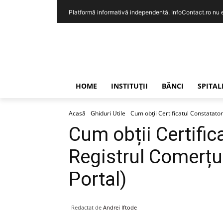
Platformă informativă independentă. InfoContact.ro nu est
HOME
INSTITUȚII
BĂNCI
SPITAL
Acasă
Ghiduri Utile
Cum obții Certificatul Constatato
Cum obții Certific
Registrul Comerțu
Portal)
Redactat de
Andrei Iftode