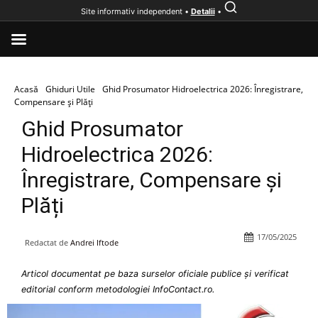
Site informativ independent •
Detalii
•
Acasă
Ghiduri Utile
Ghid Prosumator Hidroelectrica 2026: Înregistrare,
Compensare și Plăți
Ghid Prosumator
Hidroelectrica 2026:
Înregistrare, Compensare și
Plăți
17/05/2025
Redactat de
Andrei Iftode
Articol documentat pe baza surselor oficiale publice și verificat
editorial conform metodologiei InfoContact.ro.