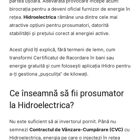
partea ușoară. Adevărata provocare începe acum:
birocrația pentru a deveni oficial furnizor de energie în
rețea.
Hidroelectrica
rămâne una dintre cele mai
atractive opțiuni pentru prosumatori, datorită
stabilității și prețului corect al energiei active.
Acest ghid îți explică, fără termeni de lemn, cum
transformi Certificatul de Racordare în bani sau
energie gratuită și cum folosești aplicația iHidro pentru
a-ți gestiona „pușculița” de kilowați.
Ce înseamnă să fii prosumator
la Hidroelectrica?
Nu este suficient să ai invertorul pornit. Până nu
semnezi
Contractul de Vânzare-Cumpărare (CVC)
cu
Hidroelectrica, energia pe care o injectezi în rețea