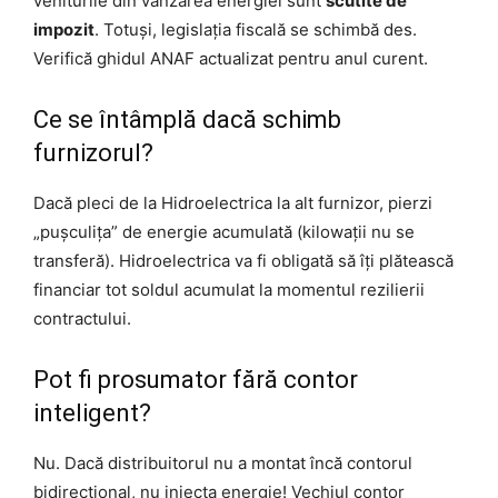
veniturile din vânzarea energiei sunt
scutite de
impozit
. Totuși, legislația fiscală se schimbă des.
Verifică ghidul ANAF actualizat pentru anul curent.
Ce se întâmplă dacă schimb
furnizorul?
Dacă pleci de la Hidroelectrica la alt furnizor, pierzi
„pușculița” de energie acumulată (kilowații nu se
transferă). Hidroelectrica va fi obligată să îți plătească
financiar tot soldul acumulat la momentul rezilierii
contractului.
Pot fi prosumator fără contor
inteligent?
Nu. Dacă distribuitorul nu a montat încă contorul
bidirecțional, nu injecta energie! Vechiul contor