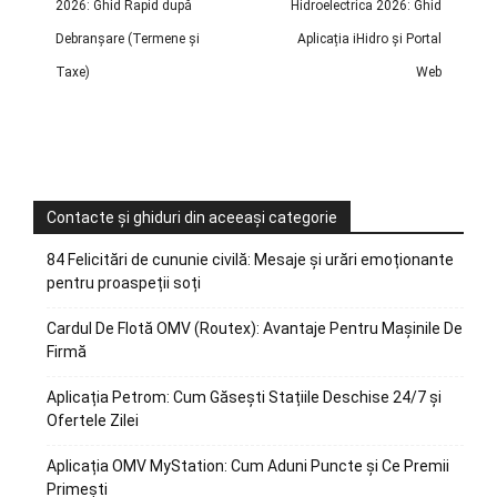
2026: Ghid Rapid după
Hidroelectrica 2026: Ghid
Debranșare (Termene și
Aplicația iHidro și Portal
Taxe)
Web
Contacte și ghiduri din aceeași categorie
84 Felicitări de cununie civilă: Mesaje și urări emoționante
pentru proaspeții soți
Cardul De Flotă OMV (Routex): Avantaje Pentru Mașinile De
Firmă
Aplicația Petrom: Cum Găsești Stațiile Deschise 24/7 și
Ofertele Zilei
Aplicația OMV MyStation: Cum Aduni Puncte și Ce Premii
Primești