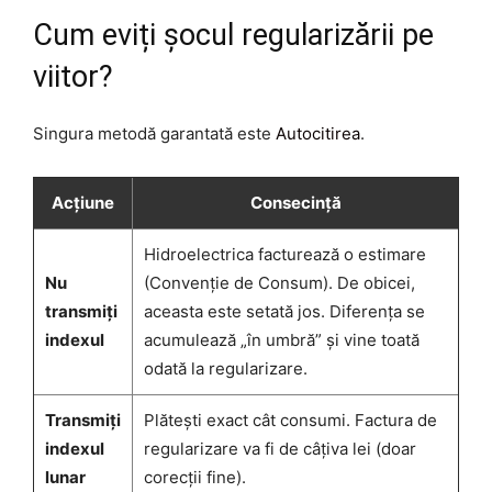
Cum eviți șocul regularizării pe
viitor?
Singura metodă garantată este
Autocitirea
.
Acțiune
Consecință
Hidroelectrica facturează o estimare
Nu
(Convenție de Consum). De obicei,
transmiți
aceasta este setată jos. Diferența se
indexul
acumulează „în umbră” și vine toată
odată la regularizare.
Transmiți
Plătești exact cât consumi. Factura de
indexul
regularizare va fi de câțiva lei (doar
lunar
corecții fine).