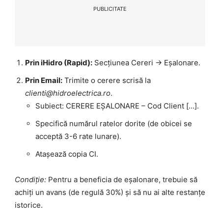
PUBLICITATE
Prin iHidro (Rapid):
Secțiunea Cereri -> Eșalonare.
Prin Email:
Trimite o cerere scrisă la
clienti@hidroelectrica.ro
.
Subiect: CERERE EȘALONARE – Cod Client […].
Specifică numărul ratelor dorite (de obicei se
acceptă 3-6 rate lunare).
Atașează copia CI.
Condiție:
Pentru a beneficia de eșalonare, trebuie să
achiți un avans (de regulă 30%) și să nu ai alte restanțe
istorice.