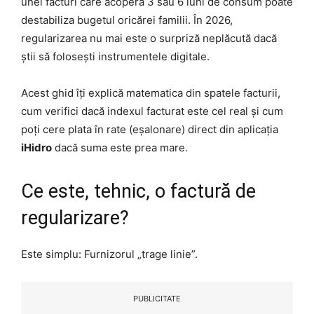
unei facturi care acoperă 3 sau 6 luni de consum poate
destabiliza bugetul oricărei familii. În 2026,
regularizarea nu mai este o surpriză neplăcută dacă
știi să folosești instrumentele digitale.
Acest ghid îți explică matematica din spatele facturii,
cum verifici dacă indexul facturat este cel real și cum
poți cere plata în rate (eșalonare) direct din aplicația
iHidro
dacă suma este prea mare.
Ce este, tehnic, o factură de
regularizare?
Este simplu: Furnizorul „trage linie”.
PUBLICITATE