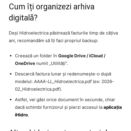
Cum îți organizezi arhiva
digitală?
Deși Hidroelectrica păstrează facturile timp de câțiva
ani, recomandăm să îți faci propriul backup:
Creează un folder în
Google Drive / iCloud /
OneDrive
numit „Utilități”.
Descarcă factura lunar și redenumește-o după
modelul:
AAAA-LL_Hidroelectrica.pdf
(ex: 2026-
02_Hidroelectrica.pdf).
Astfel, vei găsi orice document în secunde, chiar
dacă schimbi furnizorul și pierzi accesul la
aplicația
iHidro
.