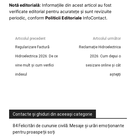
Notă editorială:
Informațiile din acest articol au fost
verificate editorial pentru acuratețe și sunt revizuite
periodic, conform
Politicii Editoriale
InfoContact.
Articolul precedent
Articolul următor
Regularizare Factură
Reclamație Hidroelectrica
Hidroelectrica 2026: De ce
2026: Cum depui o
vine mult și cum verifici
sesizare online și cât
indexul
aștepți
Contacte și ghiduri din aceeași categorie
84 Felicitări de cununie civilă: Mesaje și urări emoționante
pentru proaspeții soți