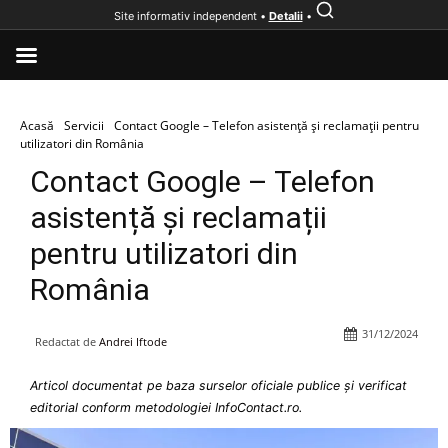
Site informativ independent •
Detalii
•
Acasă
Servicii
Contact Google – Telefon asistență și reclamații pentru
utilizatori din România
Contact Google – Telefon
asistență și reclamații
pentru utilizatori din
România
31/12/2024
Redactat de
Andrei Iftode
Articol documentat pe baza surselor oficiale publice și verificat
editorial conform metodologiei InfoContact.ro.