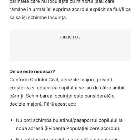
părintele care nu locuiește cu minorul (sau care
rămâne în urmă) își exprimă acordul explicit ca fiul/fiica
sa să își schimbe locuința.
PUBLICITATE
De ce este necesar?
Conform Codului Civil, deciziile majore privind
creșterea și educarea copilului se iau de către ambii
părinți. Schimbarea locuinței este considerată o
decizie majoră. Fără acest act:
Nu poți schimba buletinul/pașaportul copilului la
noua adresă (Evidența Populației cere acordul).
Nu poți înscrie copilul la o școală din noul oraș