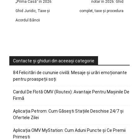
„Prima Casă” în 2026:
notar în 2026: Ghid
Ghid Juridic, Taxe și
complet, taxe și procedura
Acordul Băncii
Contacte și ghiduri din aceeași categorie
84 Felicitări de cununie civilă: Mesaje și urări emoționante
pentru proaspeții soți
Cardul De Flotă OMV (Routex): Avantaje Pentru Mașinile De
Firmă
Aplicația Petrom: Cum Găsești Stațiile Deschise 24/7 și
Ofertele Zilei
Aplicația OMV MyStation: Cum Aduni Puncte și Ce Premii
Primești