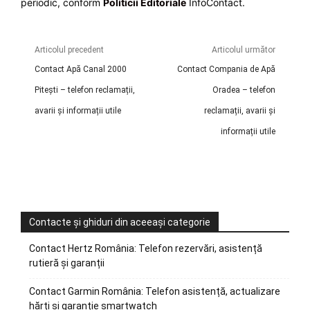
periodic, conform
Politicii Editoriale
InfoContact.
Articolul precedent
Articolul următor
Contact Apă Canal 2000
Contact Compania de Apă
Pitești – telefon reclamații,
Oradea – telefon
avarii și informații utile
reclamații, avarii și
informații utile
Contacte și ghiduri din aceeași categorie
Contact Hertz România: Telefon rezervări, asistență
rutieră și garanții
Contact Garmin România: Telefon asistență, actualizare
hărți și garanție smartwatch