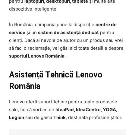
pentru
laptopuri, desktopuri, tablete
și multe alte
dispozitive inteligente.
În România, compania pune la dispoziție
centre de
service
și un
sistem de asistență dedicat
pentru
clienți. Dacă ai nevoie de ajutor cu un produs sau vrei
să faci o reclamație, vei găsi aici toate detaliile despre
suportul Lenovo România
.
Asistență Tehnică Lenovo
România
Lenovo oferă suport tehnic pentru toate produsele
sale, fie că vorbim de
IdeaPad, IdeaCentre, YOGA,
Legion
sau de gama
Think
, destinată profesioniștilor.