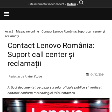
Site informativ independent •
Detalii
•
Acasă
Magazine online
Contact Lenovo România: Suport call center și
reclamații
Contact Lenovo România:
Suport call center și
reclamații
04/12/2024
Redactat de
Andrei Iftode
Articol documentat pe baza surselor oficiale publice și verificat
editorial conform metodologiei InfoContact.ro.