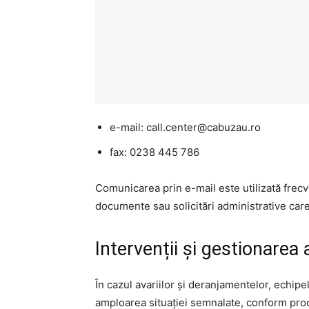
e-mail: call.center@cabuzau.ro
fax: 0238 445 786
Comunicarea prin e-mail este utilizată frecve
documente sau solicitări administrative care
Intervenții și gestionarea a
În cazul avariilor și deranjamentelor, echipe
amploarea situației semnalate, conform proc