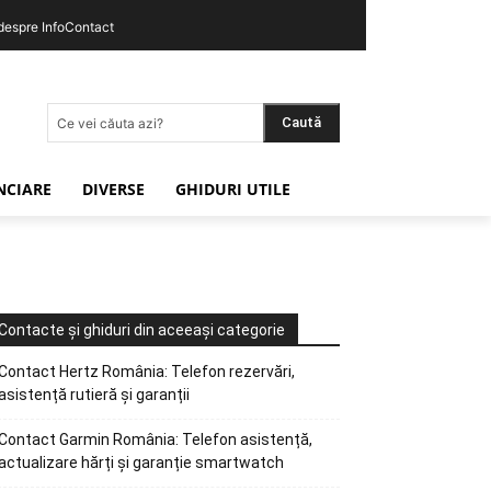
 despre InfoContact
Caută
Ce vei căuta azi?
ANCIARE
DIVERSE
GHIDURI UTILE
Contacte și ghiduri din aceeași categorie
Contact Hertz România: Telefon rezervări,
asistență rutieră și garanții
Contact Garmin România: Telefon asistență,
actualizare hărți și garanție smartwatch