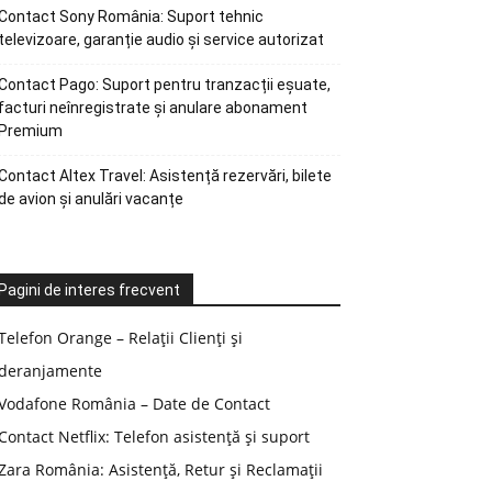
Contact Sony România: Suport tehnic
televizoare, garanție audio și service autorizat
Contact Pago: Suport pentru tranzacții eșuate,
facturi neînregistrate și anulare abonament
Premium
Contact Altex Travel: Asistență rezervări, bilete
de avion și anulări vacanțe
Pagini de interes frecvent
Telefon Orange – Relații Clienți și
deranjamente
Vodafone România – Date de Contact
Contact Netflix: Telefon asistență și suport
Zara România: Asistență, Retur și Reclamații