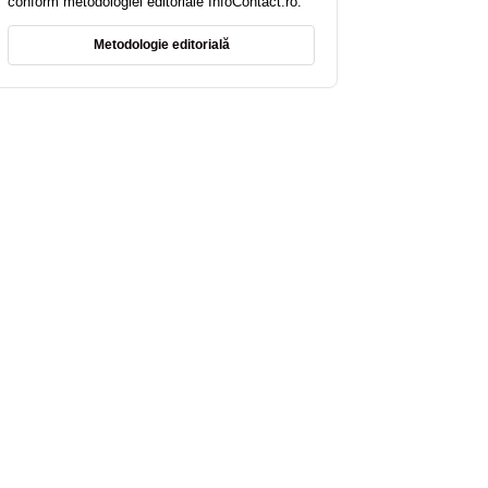
conform metodologiei editoriale InfoContact.ro.
Metodologie editorială