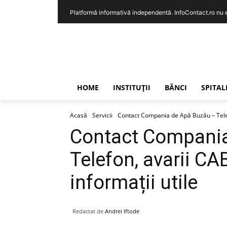
Platformă informativă independentă. InfoContact.ro nu est
HOME
INSTITUȚII
BĂNCI
SPITAL
Acasă
Servicii
Contact Compania de Apă Buzău – Telefo
Contact Compania
Telefon, avarii CA
informații utile
Redactat de
Andrei Iftode