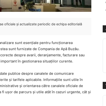
 oficiale și actualizate periodic de echipa editorială
canalizare sunt esențiale pentru funcționarea
acestea sunt furnizate de Compania de Apă Buzău.
ii corecte despre avarii, deranjamente, facturare sau
important în gestionarea situațiilor curente.
e date publice despre canalele de comunicare
rite și tarifele aplicabile. Informațiile sunt utile în
ministrative și orientarea către canalele oficiale de
 fi ușor de parcurs și utile atât în cazuri urgente, cât și