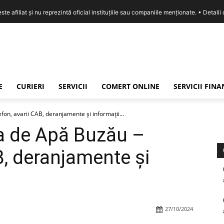
e afiliat și nu reprezintă oficial instituțiile sau companiile menționate. •
Detalii
E
CURIERI
SERVICII
COMERT ONLINE
SERVICII FIN
n, avarii CAB, deranjamente și informații...
 de Apă Buzău –
B, deranjamente și
27/10/2024