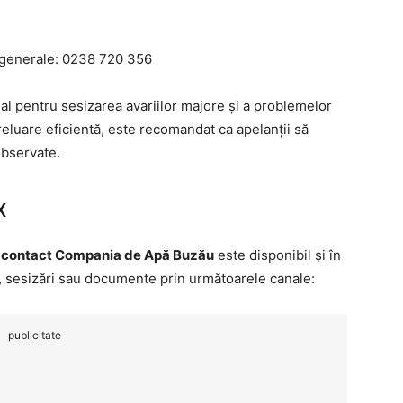
ri generale: 0238 720 356
ial pentru sesizarea avariilor majore și a problemelor
reluare eficientă, este recomandat ca apelanții să
observate.
x
,
contact Compania de Apă Buzău
este disponibil și în
ri, sesizări sau documente prin următoarele canale:
publicitate