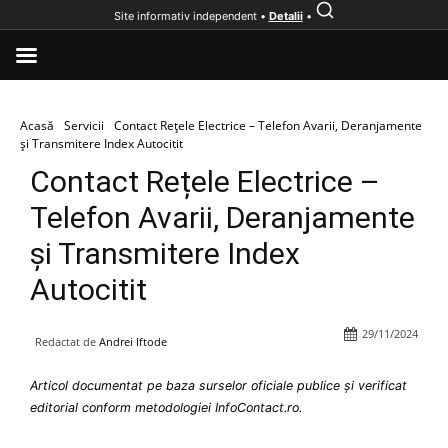
Site informativ independent •
Detalii
•
Acasă
Servicii
Contact Rețele Electrice – Telefon Avarii, Deranjamente
și Transmitere Index Autocitit
Contact Rețele Electrice –
Telefon Avarii, Deranjamente
și Transmitere Index
Autocitit
29/11/2024
Redactat de
Andrei Iftode
Articol documentat pe baza surselor oficiale publice și verificat
editorial conform metodologiei InfoContact.ro.