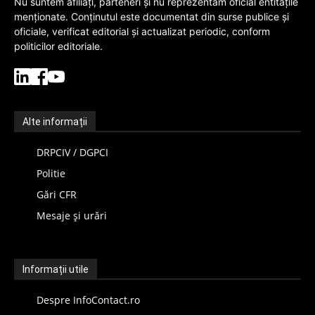
Nu suntem afiliați, parteneri și nu reprezentăm oficial entitățile
menționate. Conținutul este documentat din surse publice și
oficiale, verificat editorial și actualizat periodic, conform
politicilor editoriale.
Alte informații
DRPCIV / DGPCI
Politie
Gări CFR
Mesaje și urări
Informații utile
Despre InfoContact.ro