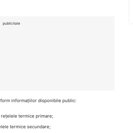
publicitate
orm informațiilor disponibile public:
rețelele termice primare;
elele termice secundare;