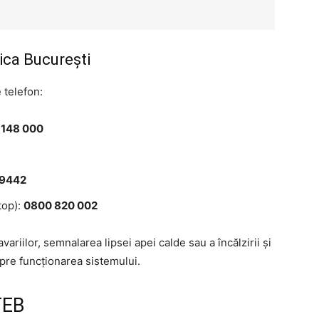
ca București
 telefon:
 148 000
 9442
top):
0800 820 002
variilor, semnalarea lipsei apei calde sau a încălzirii și
pre funcționarea sistemului.
TEB