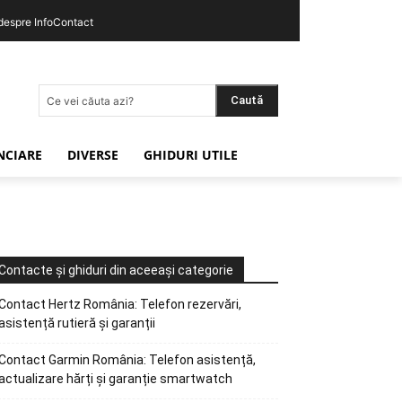
 despre InfoContact
Caută
Ce vei căuta azi?
ANCIARE
DIVERSE
GHIDURI UTILE
Contacte și ghiduri din aceeași categorie
Contact Hertz România: Telefon rezervări,
asistență rutieră și garanții
Contact Garmin România: Telefon asistență,
actualizare hărți și garanție smartwatch