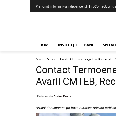
Platformă informativă independentă. InfoContact.ro nu est
HOME
INSTITUȚII
BĂNCI
SPITAL
Acasă
Servicii
Contact Termoenergetica București – 
Contact Termoene
Avarii CMTEB, Rec
Redactat de
Andrei Iftode
Articol documentat pe baza surselor oficiale publice 