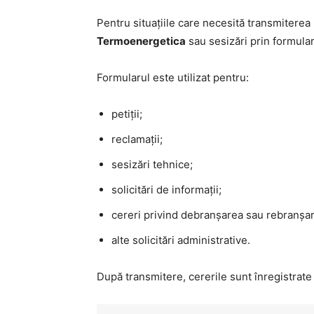
Pentru situațiile care necesită transmiterea u
Termoenergetica
sau sesizări prin formularu
Formularul este utilizat pentru:
petiții;
reclamații;
sesizări tehnice;
solicitări de informații;
cereri privind debranșarea sau rebranșa
alte solicitări administrative.
După transmitere, cererile sunt înregistrate 