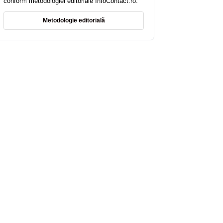
conform metodologiei editoriale InfoContact.ro.
Metodologie editorială