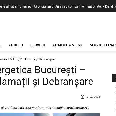
e afiliat și nu reprezintă oficial instituțiile sau companiile menționate. •
Detalii
E
CURIERI
SERVICII
COMERT ONLINE
SERVICII FIN
Avarii CMTEB, Reclamații și Debranșare
rgetica București –
lamații și Debranșare
13/02/2024
și verificat editorial conform metodologiei InfoContact.ro.