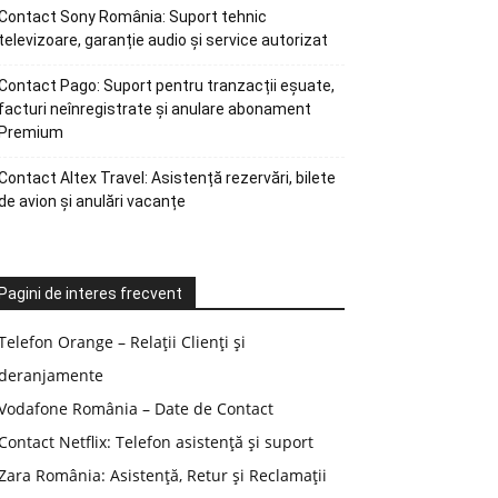
Contact Sony România: Suport tehnic
televizoare, garanție audio și service autorizat
Contact Pago: Suport pentru tranzacții eșuate,
facturi neînregistrate și anulare abonament
Premium
Contact Altex Travel: Asistență rezervări, bilete
de avion și anulări vacanțe
Pagini de interes frecvent
Telefon Orange – Relații Clienți și
deranjamente
Vodafone România – Date de Contact
Contact Netflix: Telefon asistență și suport
Zara România: Asistență, Retur și Reclamații